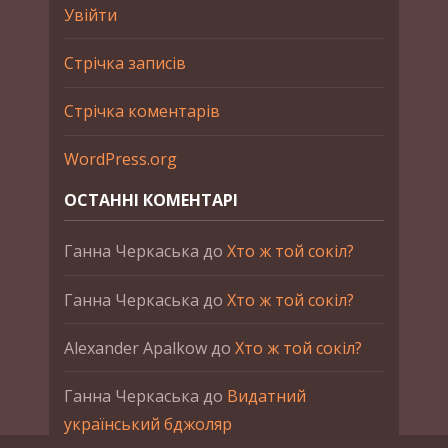
Увійти
Стрічка записів
Стрічка коментарів
WordPress.org
ОСТАННІ КОМЕНТАРІ
Ганна Черкаська
до
Хто ж той сокіл?
Ганна Черкаська
до
Хто ж той сокіл?
Alexander Apalkow
до
Хто ж той сокіл?
Ганна Черкаська
до
Видатний
український бджоляр