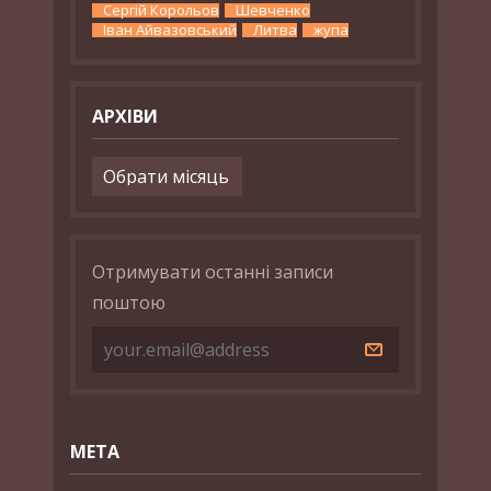
Сергій Корольов
Шевченко
Іван Айвазовський
Литва
жупа
АРХІВИ
Архіви
Отримувати останні записи
поштою
МЕТА