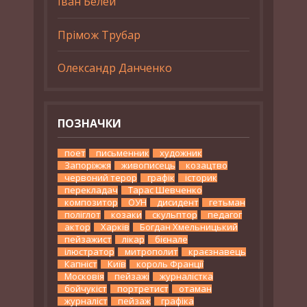
Іван Белей
Прімож Трубар
Олександр Данченко
ПОЗНАЧКИ
поет
письменник
художник
Запоріжжя
живописець
козацтво
червоний терор
графік
історик
перекладач
Тарас Шевченко
композитор
ОУН
дисидент
гетьман
поліглот
козаки
скульптор
педагог
актор
Харків
Богдан Хмельницький
пейзажист
лікар
бієнале
ілюстратор
митрополит
краєзнавець
Капніст
Київ
король Франції
Московія
пейзажі
журналістка
бойчукіст
портретист
отаман
журналіст
пейзаж
графіка