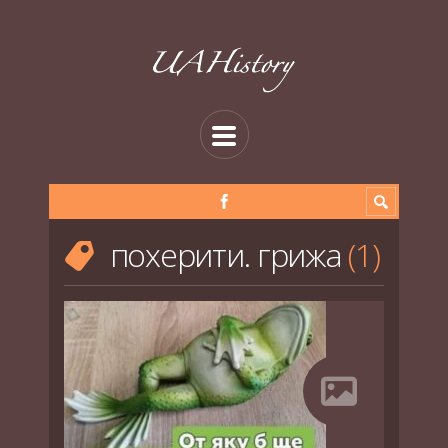
похерити. грижа
1