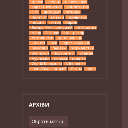
графік
історик
перекладач
Тарас Шевченко
композитор
ОУН
дисидент
гетьман
поліглот
козаки
скульптор
педагог
актор
Харків
Богдан Хмельницький
пейзажист
лікар
бієнале
ілюстратор
митрополит
краєзнавець
Капніст
Київ
король Франції
Московія
пейзажі
журналістка
бойчукіст
портретист
отаман
журналіст
пейзаж
графіка
Сергій Корольов
Шевченко
Іван Айвазовський
Литва
жупа
АРХІВИ
Архіви