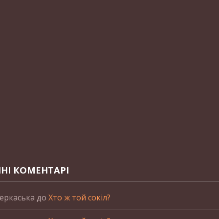
НІ КОМЕНТАРІ
еркаська
до
Хто ж той сокіл?