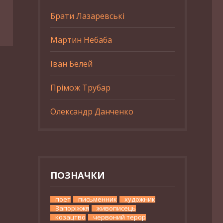
Брати Лазаревські
Мартин Небаба
Іван Белей
Прімож Трубар
Олександр Данченко
ПОЗНАЧКИ
поет
письменник
художник
Запоріжжя
живописець
козацтво
червоний терор