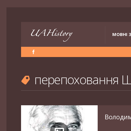
МОВНІ 
перепоховання 
Володи