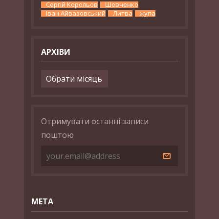
Сергій Корольов
Шевченко
Іван Айвазовський
Литва
жупа
АРХІВИ
Архіви
Отримувати останні записи
поштою
МЕТА