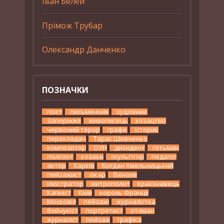
Іван Белей
Прімож Трубар
Олександр Данченко
ПОЗНАЧКИ
поет
письменник
художник
Запоріжжя
живописець
козацтво
червоний терор
графік
історик
перекладач
Тарас Шевченко
композитор
ОУН
дисидент
гетьман
поліглот
козаки
скульптор
педагог
актор
Харків
Богдан Хмельницький
пейзажист
лікар
бієнале
ілюстратор
митрополит
краєзнавець
Капніст
Київ
король Франції
Московія
пейзажі
журналістка
бойчукіст
портретист
отаман
журналіст
пейзаж
графіка