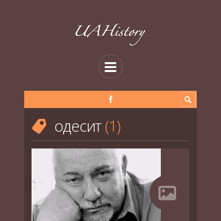
одесит
1