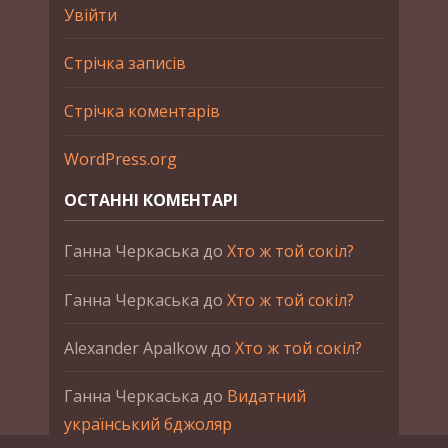
Увійти
Стрічка записів
Стрічка коментарів
WordPress.org
ОСТАННІ КОМЕНТАРІ
Ганна Черкаська
до
Хто ж той сокіл?
Ганна Черкаська
до
Хто ж той сокіл?
Alexander Apalkow
до
Хто ж той сокіл?
Ганна Черкаська
до
Видатний
український бджоляр