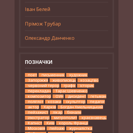
Іван Белей
Прімож Трубар
Олександр Данченко
ПОЗНАЧКИ
поет
письменник
художник
Запоріжжя
живописець
козацтво
червоний терор
графік
історик
перекладач
Тарас Шевченко
композитор
ОУН
дисидент
гетьман
поліглот
козаки
скульптор
педагог
актор
Харків
Богдан Хмельницький
пейзажист
лікар
бієнале
ілюстратор
митрополит
краєзнавець
Капніст
Київ
король Франції
Московія
пейзажі
журналістка