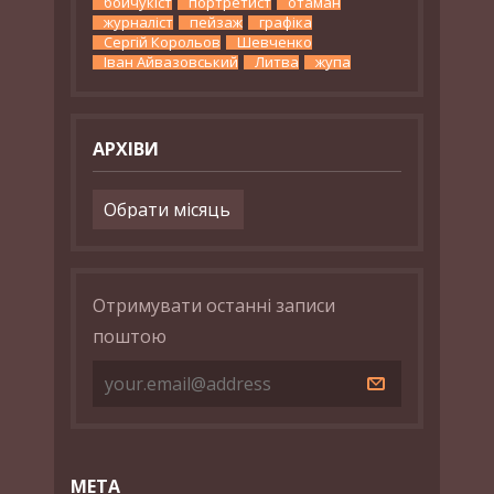
бойчукіст
портретист
отаман
журналіст
пейзаж
графіка
Сергій Корольов
Шевченко
Іван Айвазовський
Литва
жупа
АРХІВИ
Архіви
Отримувати останні записи
поштою
МЕТА