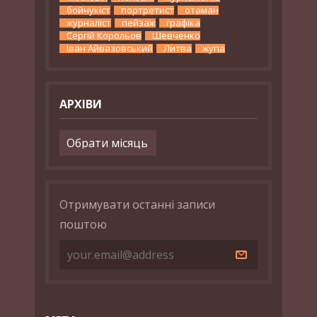
бойчукіст
портретист
отаман
журналіст
пейзаж
графіка
Сергій Корольов
Шевченко
Іван Айвазовський
Литва
жупа
АРХІВИ
Архіви
Отримувати останні записи
поштою