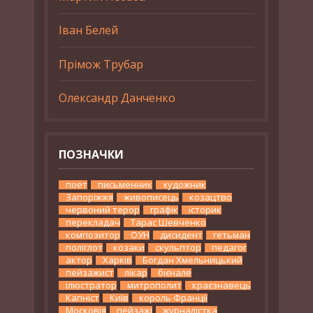
Іван Белей
Прімож Трубар
Олександр Данченко
ПОЗНАЧКИ
поет
письменник
художник
Запоріжжя
живописець
козацтво
червоний терор
графік
історик
перекладач
Тарас Шевченко
композитор
ОУН
дисидент
гетьман
поліглот
козаки
скульптор
педагог
актор
Харків
Богдан Хмельницький
пейзажист
лікар
бієнале
ілюстратор
митрополит
краєзнавець
Капніст
Київ
король Франції
Московія
пейзажі
журналістка