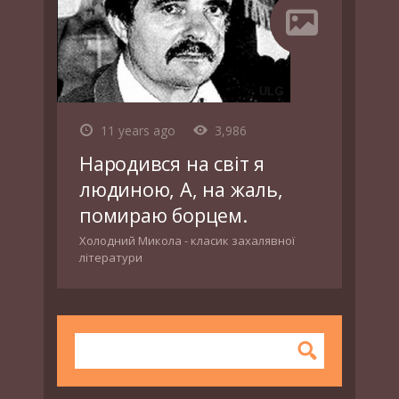
11 years ago
3,986
Народився на світ я
людиною, А, на жаль,
помираю борцем.
Холодний Микола - класик захалявної
літератури