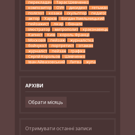
перекладач
Тарас Шевченко
композитор
ОУН
дисидент
гетьман
поліглот
козаки
скульптор
педагог
актор
Харків
Богдан Хмельницький
пейзажист
лікар
бієнале
ілюстратор
митрополит
краєзнавець
Капніст
Київ
король Франції
Московія
пейзажі
журналістка
бойчукіст
портретист
отаман
журналіст
пейзаж
графіка
Сергій Корольов
Шевченко
Іван Айвазовський
Литва
жупа
АРХІВИ
Архіви
Отримувати останні записи