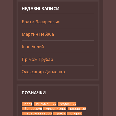
НЕДАВНІ ЗАПИСИ
Брати Лазаревські
Мартин Небаба
Іван Белей
Прімож Трубар
Олександр Данченко
ПОЗНАЧКИ
поет
письменник
художник
Запоріжжя
живописець
козацтво
червоний терор
графік
історик