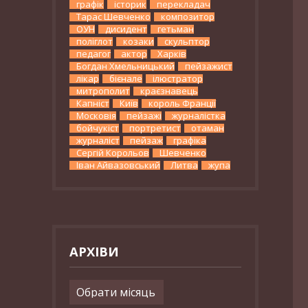
графік
історик
перекладач
Тарас Шевченко
композитор
ОУН
дисидент
гетьман
поліглот
козаки
скульптор
педагог
актор
Харків
Богдан Хмельницький
пейзажист
лікар
бієнале
ілюстратор
митрополит
краєзнавець
Капніст
Київ
король Франції
Московія
пейзажі
журналістка
бойчукіст
портретист
отаман
журналіст
пейзаж
графіка
Сергій Корольов
Шевченко
Іван Айвазовський
Литва
жупа
АРХІВИ
Архіви