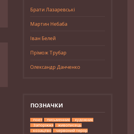
Брати Лазаревські
Мартин Небаба
Іван Белей
Прімож Трубар
Олександр Данченко
ПОЗНАЧКИ
поет
письменник
художник
Запоріжжя
живописець
козацтво
червоний терор