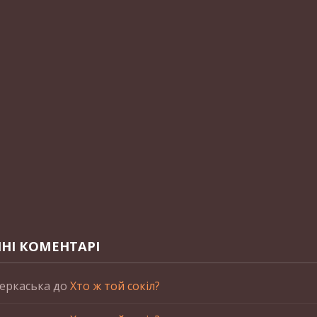
НІ КОМЕНТАРІ
еркаська
до
Хто ж той сокіл?