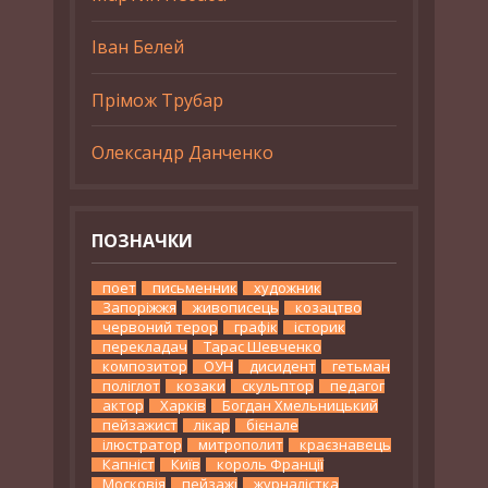
Іван Белей
Прімож Трубар
Олександр Данченко
ПОЗНАЧКИ
поет
письменник
художник
Запоріжжя
живописець
козацтво
червоний терор
графік
історик
перекладач
Тарас Шевченко
композитор
ОУН
дисидент
гетьман
поліглот
козаки
скульптор
педагог
актор
Харків
Богдан Хмельницький
пейзажист
лікар
бієнале
ілюстратор
митрополит
краєзнавець
Капніст
Київ
король Франції
Московія
пейзажі
журналістка