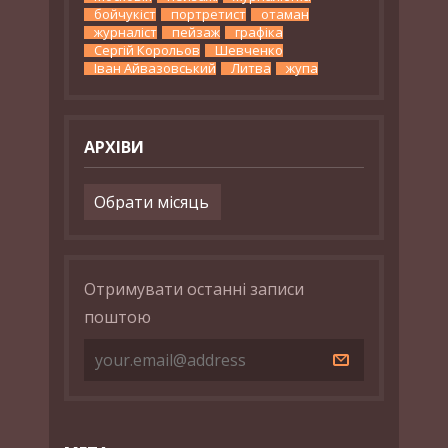
бойчукіст
портретист
отаман
журналіст
пейзаж
графіка
Сергій Корольов
Шевченко
Іван Айвазовський
Литва
жупа
АРХІВИ
Архіви
Отримувати останні записи
поштою