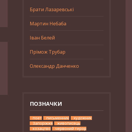
Брати Лазаревські
Мартин Небаба
Іван Белей
Прімож Трубар
Олександр Данченко
ПОЗНАЧКИ
поет
письменник
художник
Запоріжжя
живописець
козацтво
червоний терор