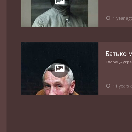
1 year ag
Батько 
Творець украї
11 years 