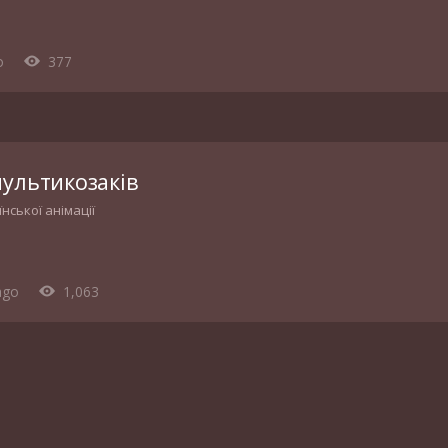
o
377
мультикозаків
нської анімації
ago
1,063