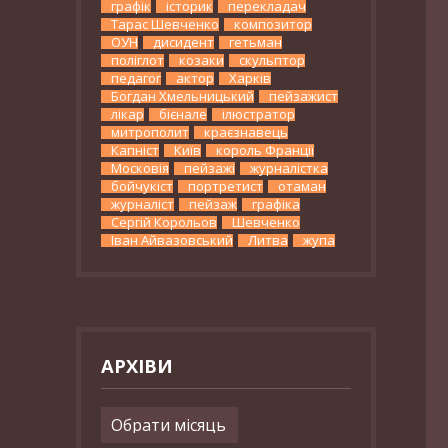
графік
історик
перекладач
Тарас Шевченко
композитор
ОУН
дисидент
гетьман
поліглот
козаки
скульптор
педагог
актор
Харків
Богдан Хмельницький
пейзажист
лікар
бієнале
ілюстратор
митрополит
краєзнавець
Капніст
Київ
король Франції
Московія
пейзажі
журналістка
бойчукіст
портретист
отаман
журналіст
пейзаж
графіка
Сергій Корольов
Шевченко
Іван Айвазовський
Литва
жупа
АРХІВИ
Архіви