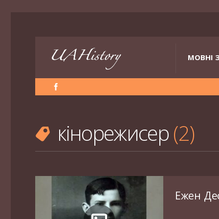
МОВНІ 
кінорежисер
2
Ежен Де