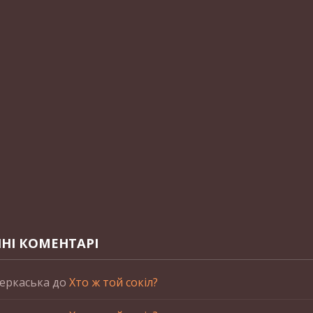
НІ КОМЕНТАРІ
еркаська
до
Хто ж той сокіл?