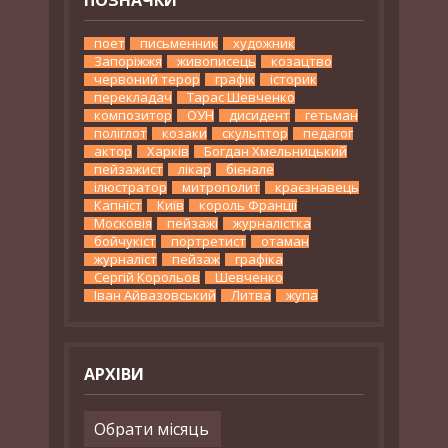
поет
письменник
художник
Запоріжжя
живописець
козацтво
червоний терор
графік
історик
перекладач
Тарас Шевченко
композитор
ОУН
дисидент
гетьман
поліглот
козаки
скульптор
педагог
актор
Харків
Богдан Хмельницький
пейзажист
лікар
бієнале
ілюстратор
митрополит
краєзнавець
Капніст
Київ
король Франції
Московія
пейзажі
журналістка
бойчукіст
портретист
отаман
журналіст
пейзаж
графіка
Сергій Корольов
Шевченко
Іван Айвазовський
Литва
жупа
АРХІВИ
Архіви