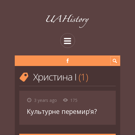
Христина І
1
3 years ago
175
Культурне перемир’я?