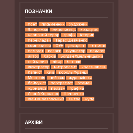
ПОЗНАЧКИ
поет
письменник
художник
Запоріжжя
живописець
козацтво
червоний терор
графік
історик
перекладач
Тарас Шевченко
композитор
ОУН
дисидент
гетьман
поліглот
козаки
скульптор
педагог
актор
Харків
Богдан Хмельницький
пейзажист
лікар
бієнале
ілюстратор
митрополит
краєзнавець
Капніст
Київ
король Франції
Московія
пейзажі
журналістка
бойчукіст
портретист
отаман
журналіст
пейзаж
графіка
Сергій Корольов
Шевченко
Іван Айвазовський
Литва
жупа
АРХІВИ