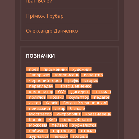
Іван Белей
Прімож Трубар
Олександр Данченко
ПОЗНАЧКИ
поет
письменник
художник
Запоріжжя
живописець
козацтво
червоний терор
графік
історик
перекладач
Тарас Шевченко
композитор
ОУН
дисидент
гетьман
поліглот
козаки
скульптор
педагог
актор
Харків
Богдан Хмельницький
пейзажист
лікар
бієнале
ілюстратор
митрополит
краєзнавець
Капніст
Київ
король Франції
Московія
пейзажі
журналістка
бойчукіст
портретист
отаман
журналіст
пейзаж
графіка