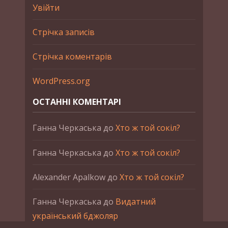
Увійти
Стрічка записів
Стрічка коментарів
WordPress.org
ОСТАННІ КОМЕНТАРІ
Ганна Черкаська
до
Хто ж той сокіл?
Ганна Черкаська
до
Хто ж той сокіл?
Alexander Apalkow
до
Хто ж той сокіл?
Ганна Черкаська
до
Видатний
український бджоляр