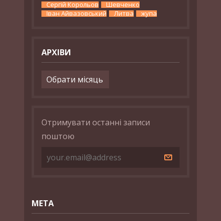
Сергій Корольов
Шевченко
Іван Айвазовський
Литва
жупа
АРХІВИ
Архіви
Отримувати останні записи
поштою
МЕТА