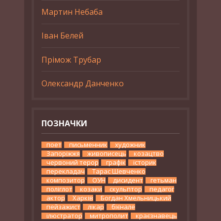
Мартин Небаба
Іван Белей
Прімож Трубар
Олександр Данченко
ПОЗНАЧКИ
поет
письменник
художник
Запоріжжя
живописець
козацтво
червоний терор
графік
історик
перекладач
Тарас Шевченко
композитор
ОУН
дисидент
гетьман
поліглот
козаки
скульптор
педагог
актор
Харків
Богдан Хмельницький
пейзажист
лікар
бієнале
ілюстратор
митрополит
краєзнавець