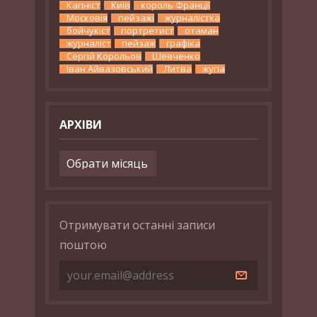
Капніст
Київ
король Франції
Московія
пейзажі
журналістка
бойчукіст
портретист
отаман
журналіст
пейзаж
графіка
Сергій Корольов
Шевченко
Іван Айвазовський
Литва
жупа
АРХІВИ
Архіви
Отримувати останні записи
поштою