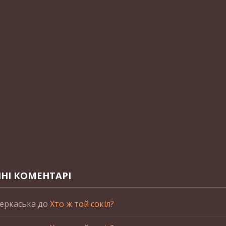
НІ КОМЕНТАРІ
еркаська
до
Хто ж той сокіл?