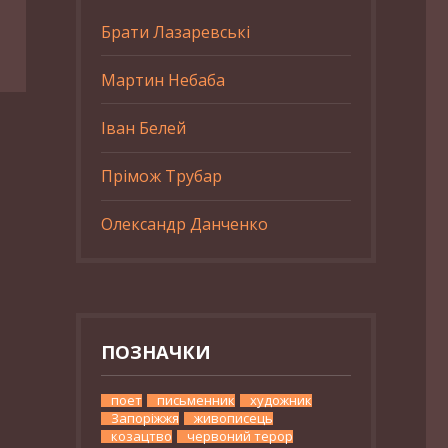
Брати Лазаревські
Мартин Небаба
Іван Белей
Прімож Трубар
Олександр Данченко
ПОЗНАЧКИ
поет
письменник
художник
Запоріжжя
живописець
козацтво
червоний терор