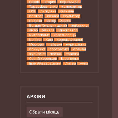
графік
історик
перекладач
Тарас Шевченко
композитор
ОУН
дисидент
гетьман
поліглот
козаки
скульптор
педагог
актор
Харків
Богдан Хмельницький
пейзажист
лікар
бієнале
ілюстратор
митрополит
краєзнавець
Капніст
Київ
король Франції
Московія
пейзажі
журналістка
бойчукіст
портретист
отаман
журналіст
пейзаж
графіка
Сергій Корольов
Шевченко
Іван Айвазовський
Литва
жупа
АРХІВИ
Архіви