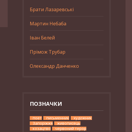
Брати Лазаревські
Мартин Небаба
Іван Белей
Прімож Трубар
Олександр Данченко
ПОЗНАЧКИ
поет
письменник
художник
Запоріжжя
живописець
козацтво
червоний терор