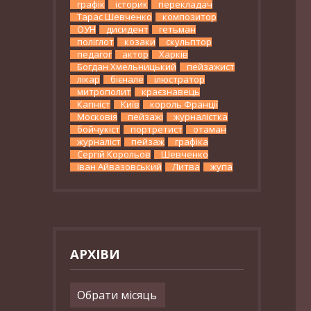
графік
історик
перекладач
Тарас Шевченко
композитор
ОУН
дисидент
гетьман
поліглот
козаки
скульптор
педагог
актор
Харків
Богдан Хмельницький
пейзажист
лікар
бієнале
ілюстратор
митрополит
краєзнавець
Капніст
Київ
король Франції
Московія
пейзажі
журналістка
бойчукіст
портретист
отаман
журналіст
пейзаж
графіка
Сергій Корольов
Шевченко
Іван Айвазовський
Литва
жупа
АРХІВИ
Архіви