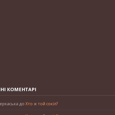
НІ КОМЕНТАРІ
еркаська
до
Хто ж той сокіл?