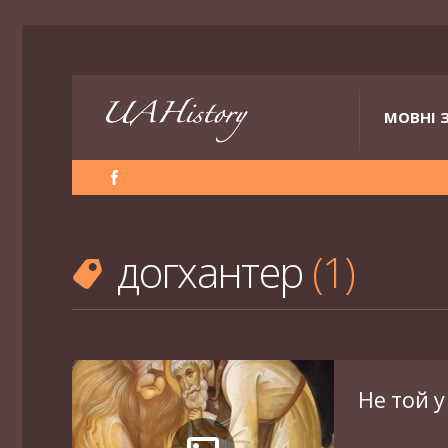
МОВНІ 
догхантер
1
Не той у