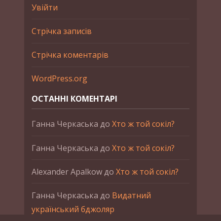
Увійти
Стрічка записів
Стрічка коментарів
WordPress.org
ОСТАННІ КОМЕНТАРІ
Ганна Черкаська
до
Хто ж той сокіл?
Ганна Черкаська
до
Хто ж той сокіл?
Alexander Apalkow
до
Хто ж той сокіл?
Ганна Черкаська
до
Видатний
український бджоляр