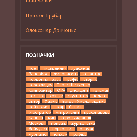
Іван Белей
Прімож Трубар
Олександр Данченко
ПОЗНАЧКИ
поет
письменник
художник
Запоріжжя
живописець
козацтво
червоний терор
графік
історик
перекладач
Тарас Шевченко
композитор
ОУН
дисидент
гетьман
поліглот
козаки
скульптор
педагог
актор
Харків
Богдан Хмельницький
пейзажист
лікар
бієнале
ілюстратор
митрополит
краєзнавець
Капніст
Київ
король Франції
Московія
пейзажі
журналістка
бойчукіст
портретист
отаман
журналіст
пейзаж
графіка