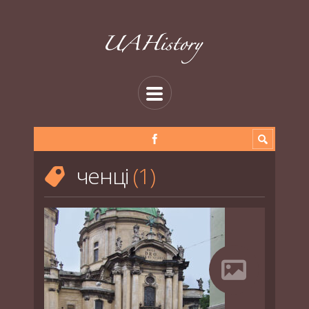
ченці
1