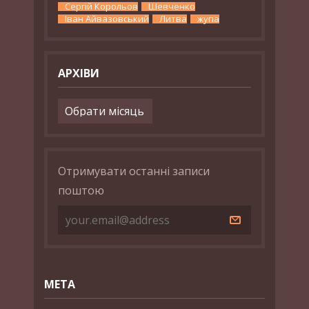
Сергій Корольов
Шевченко
Іван Айвазовський
Литва
жупа
АРХІВИ
Архіви
Отримувати останні записи
поштою
МЕТА