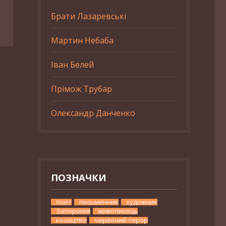
Брати Лазаревські
Мартин Небаба
Іван Белей
Прімож Трубар
Олександр Данченко
ПОЗНАЧКИ
поет
письменник
художник
Запоріжжя
живописець
козацтво
червоний терор