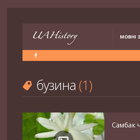
МОВНІ 
бузина
1
Самбак 