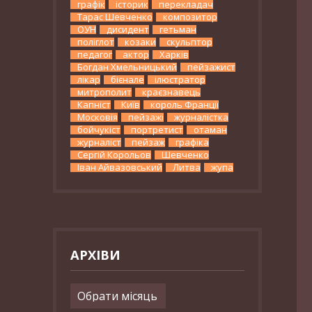
графік
історик
перекладач
Тарас Шевченко
композитор
ОУН
дисидент
гетьман
поліглот
козаки
скульптор
педагог
актор
Харків
Богдан Хмельницький
пейзажист
лікар
бієнале
ілюстратор
митрополит
краєзнавець
Капніст
Київ
король Франції
Московія
пейзажі
журналістка
бойчукіст
портретист
отаман
журналіст
пейзаж
графіка
Сергій Корольов
Шевченко
Іван Айвазовський
Литва
жупа
АРХІВИ
Архіви