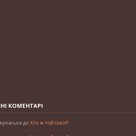
НІ КОМЕНТАРІ
еркаська
до
Хто ж той сокіл?