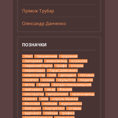
Прімож Трубар
Олександр Данченко
ПОЗНАЧКИ
поет
письменник
художник
Запоріжжя
живописець
козацтво
червоний терор
графік
історик
перекладач
Тарас Шевченко
композитор
ОУН
дисидент
гетьман
поліглот
козаки
скульптор
педагог
актор
Харків
Богдан Хмельницький
пейзажист
лікар
бієнале
ілюстратор
митрополит
краєзнавець
Капніст
Київ
король Франції
Московія
пейзажі
журналістка
бойчукіст
портретист
отаман
журналіст
пейзаж
графіка
Сергій Корольов
Шевченко