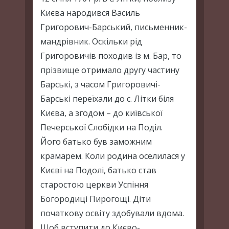
Києва народився Василь
Григорович-Барський, письменник-
мандрівник. Оскільки рід
Григоровичів походив із м. Бар, то
прізвище отримало другу частину
Барські, з часом Григоровичі-
Барські переїхали до с. Літки біля
Києва, а згодом – до київської
Печерської Слобідки на Поділ.
Його батько був заможним
крамарем. Коли родина оселилася у
Києві на Подолі, батько став
старостою церкви Успіння
Богородиці Пирогощі. Діти
початкову освіту здобували вдома.
Щоб вступити до Києво-