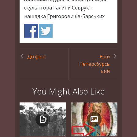
скульптора Галини Севрук –
нащадка Григоровичів-Барських.
До фені
Єжи
Петерсбурсь
кий
You Might Also Like