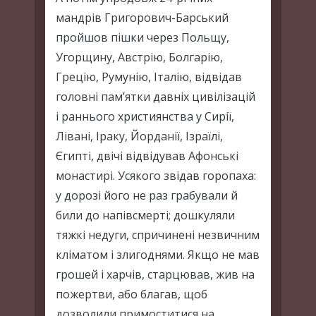
мандрів Григорович-Барський
пройшов пішки через Польщу,
Угорщину, Австрію, Болгарію,
Грецію, Румунію, Італію, відвідав
головні пам’ятки давніх цивілізацій
і раннього християнства у Сирії,
Лівані, Іраку, Йорданії, Ізраїлі,
Єгипті, двічі відвідував Афонські
монастирі. Усякого звідав горопаха:
у дорозі його не раз грабували й
били до напівсмерті; дошкуляли
тяжкі недуги, спричинені незвичним
кліматом і злигоднями. Якщо не мав
грошей і харчів, старцював, жив на
пожертви, або благав, щоб
дозволили примоститися на