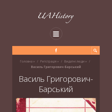
Головна
»
Регістрація
»
Видатні люди
»
Василь Григорович-Барський
Василь Григорович-
Барський