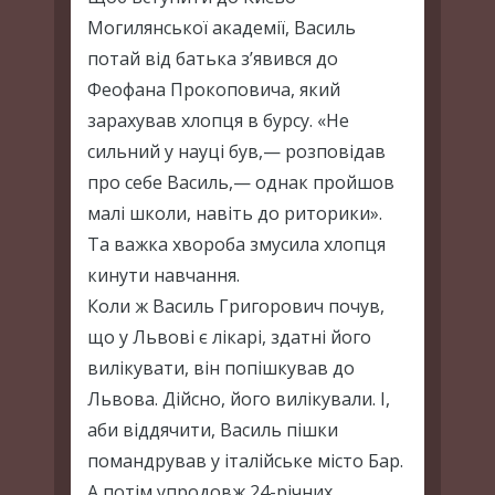
Могилянської академії, Василь
потай від батька з’явився до
Феофана Прокоповича, який
зарахував хлопця в бурсу. «Не
сильний у науці був,— розповідав
про себе Василь,— однак пройшов
малі школи, навіть до риторики».
Та важка хвороба змусила хлопця
кинути навчання.
Коли ж Василь Григорович почув,
що у Львові є лікарі, здатні його
вилікувати, він попішкував до
Львова. Дійсно, його вилікували. І,
аби віддячити, Василь пішки
помандрував у італійське місто Бар.
А потім упродовж 24-річних