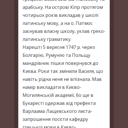
арабську. На острові Кіпр протягом
чотирьох років викладав у школі
латинську мову, а на о. Патмос
заснував власну школу, уклав греко-
латинську граматику.
Нарешті 5 вересня 1747 р. через
Болгарію, Румунію та Польщу
мандрівник пішки повернувся до
Києва. Роки так змінили Василя, що
навіть рідна неня не впізнала. Мав
намір викладати в Києво-
Могилянській академії, бо ще в
Бухаресті одержав від префекта
Варлаама Лащевського листа-
запрошення посісти кафедру
грецької мови в Києво-