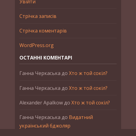
Увійти
Стрічка записів
Стрічка коментарів
WordPress.org
ОСТАННІ КОМЕНТАРІ
Ганна Черкаська
до
Хто ж той сокіл?
Ганна Черкаська
до
Хто ж той сокіл?
Alexander Apalkow
до
Хто ж той сокіл?
Ганна Черкаська
до
Видатний
український бджоляр