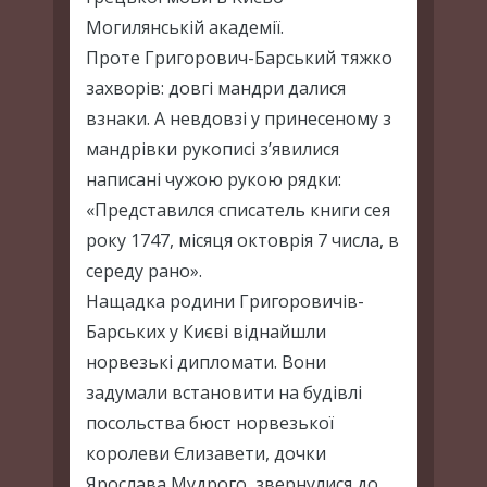
Могилянській академії.
Проте Григорович-Барський тяжко
захворів: довгі мандри далися
взнаки. А невдовзі у принесеному з
мандрівки рукописі з’явилися
написані чужою рукою рядки:
«Представился списатель книги сея
року 1747, місяця октоврія 7 числа, в
середу рано».
Нащадка родини Григоровичів-
Барських у Києві віднайшли
норвезькі дипломати. Вони
задумали встановити на будівлі
посольства бюст норвезької
королеви Єлизавети, дочки
Ярослава Мудрого, звернулися до