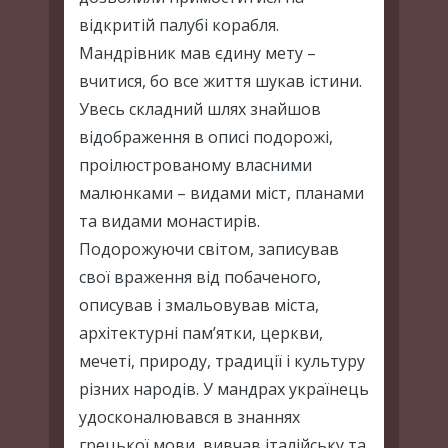
відкритій палубі корабля.
Мандрівник мав єдину мету –
вчитися, бо все життя шукав істини.
Увесь складний шлях знайшов
відображення в описі подорожі,
проілюстрованому власними
малюнками – видами міст, планами
та видами монастирів.
Подорожуючи світом, записував
свої враження від побаченого,
описував і змальовував міста,
архітектурні пам’ятки, церкви,
мечеті, природу, традиції і культуру
різних народів. У мандрах українець
удосконалювався в знаннях
грецької мови, вивчав італійську та