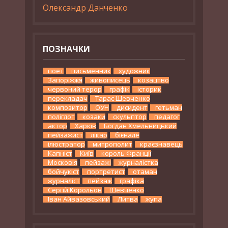
Олександр Данченко
ПОЗНАЧКИ
поет
письменник
художник
Запоріжжя
живописець
козацтво
червоний терор
графік
історик
перекладач
Тарас Шевченко
композитор
ОУН
дисидент
гетьман
поліглот
козаки
скульптор
педагог
актор
Харків
Богдан Хмельницький
пейзажист
лікар
бієнале
ілюстратор
митрополит
краєзнавець
Капніст
Київ
король Франції
Московія
пейзажі
журналістка
бойчукіст
портретист
отаман
журналіст
пейзаж
графіка
Сергій Корольов
Шевченко
Іван Айвазовський
Литва
жупа