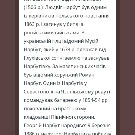
(1506 р.); Людвіг Нарбут був одним
із керівників польського повстання
1863 р. і загинув у битві з
російськими військами. В
українській гілці відомий Мусій
Нарбут, який у 1678 р. одержав від
Глухівської сотні землю та заснував
Нарбутівку. За мазепинських часів
був відомий хорунжий Роман
Нарбут. Один із Нарбутів у
Севастополі на Язонівському редуті
командував батареєю у 1854-54 рр.,
похований на братському
кладовищі Північної сторони.
Георгій Нарбут народився 9 березня
1886 р. на хуторі Нарбутівка поблизу