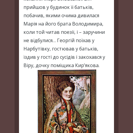
прийшов у будинок її батьків,
побачив, якими очима дивилася
Марія на його брата Володимира,
коли той читав поезії, і – заручини
не відбулися… Георгій поїхав у
Нарбутівку, гостював у батьків,
їздив у гості до сусідів і закохався у
Віру, дочку поміщика Кир’якова.