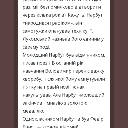
раз, міг безпомилково відтворити
через кілька років). Кажуть, Нарбут
«народився графіком», він
самотужки опанував техніку. Г.
Лукомський називав його єдиним у
своєму роді.
Молодший Нарбут був відмінником,
писав поезії. В останній рік
навчання Володимир переніс важку
хворобу, після якої йому ампутували
п’ятку на правій нозі і юнак
накульгував. Але Нарбут-молодший
закінчив гімназію з золотою
медаллю.
Однокласником Нарбутів був Федір
Ернст — згодом відомий