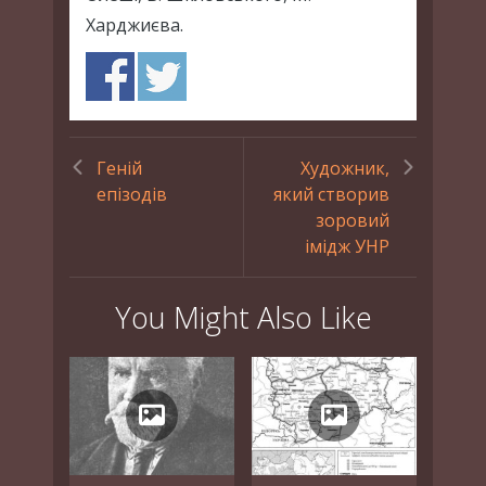
Харджиєва.
Геній
Художник,
епізодів
який створив
зоровий
імідж УНР
You Might Also Like