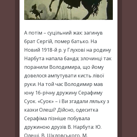
А потім – суцільний жах: загинув
брат Сергій, помер батько. На
Новий 1918-й р. у Глухові на родину
Нарбута напала банда; злочинці так
поранили Володимира, що йому
довелося ампутувати кисть лівої
руки. На той час Володимир мав
юну 16-річну дружину Серафиму
Суок. «Суок» – і Ви згадали ляльку з
казки Олеші? Дійсно, одеситка
Серафіма пізніше побувала
дружиною друзів В. Нарбута: Ю.
Олеші, В. Шкловського, М.