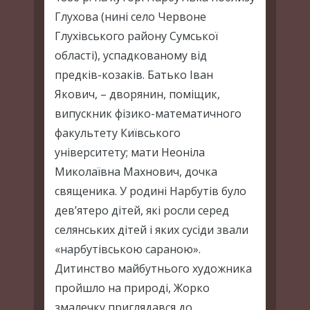
Глухова (нині село Червоне
Глухівського району Сумської
області), успадкованому від
предків-козаків. Батько Іван
Якович, – дворянин, поміщик,
випускник фізико-математичного
факультету Київського
університету; мати Неоніла
Миколаївна Махнович, дочка
священика. У родині Нарбутів було
дев’ятеро дітей, які росли серед
селянських дітей і яких сусіди звали
«нарбутівською сараною».
Дитинство майбутнього художника
пройшло на природі, Жорко
змалечку приглядався до