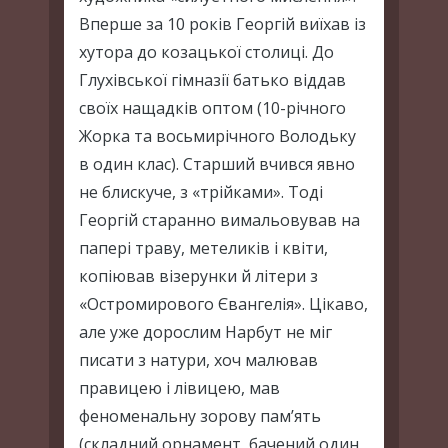
Вперше за 10 років Георгій виїхав із
хутора до козацької столиці. До
Глухівської гімназії батько віддав
своїх нащадків оптом (10-річного
Жорка та восьмирічного Володьку
в один клас). Старший вчився явно
не блискуче, з «трійками». Тоді
Георгій старанно вимальовував на
папері траву, метеликів і квіти,
копіював візерунки й літери з
«Остромирового Євангелія». Цікаво,
але уже дорослим Нарбут не міг
писати з натури, хоч малював
правицею і лівицею, мав
феноменальну зорову пам’ять
(складний орнамент, бачений один