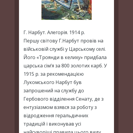
Г. Нарбут. Алегорія. 1914 р.
Першу світову Г.Нарбут провів на
військовій службі у Царському селі.
Його «Троянди в келиху» придбала
царська сім’я за 800 золотих карб. У
1915 р. за рекомендацією
Лукомського Нарбут був
запрошений на службу до
Гербового відділення Сенату, де з
ентузіазмом взявся за роботу з
відродження геральдичних
традицій і виконував усі
найсуворіші правила цього виду