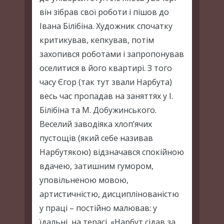
він зібрав свої роботи і пішов до
Івана Білібіна. Художник спочатку
критикував, кепкував, потім
захопився роботами і запропонував
оселитися в його квартирі. З того
часу Єгор (так тут звали Нарбута)
весь час пропадав на заняттях у І.
Білібіна та М. Добужинського.
Веселий заводіяка хлоп’ячих
пустощів (який себе називав
Нарбутякою) відзначався спокійною
вдачею, затишним гумором,
уповільненою мовою,
артистичністю, дисциплінованістю
у праці – постійно малював: у
їдальні, на терасі. «Нарбут сідав за