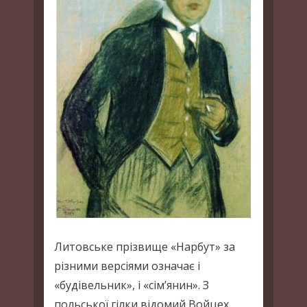
Литовське прізвище «Нарбут» за
різними версіями означає і
«будівельник», і «сім’янин». З
польської гілки відомий Войцех