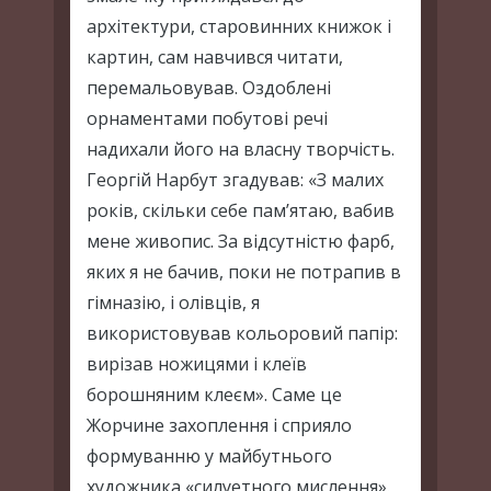
архітектури, старовинних книжок і
картин, сам навчився читати,
перемальовував. Оздоблені
орнаментами побутові речі
надихали його на власну творчість.
Георгій Нарбут згадував: «З малих
років, скільки себе пам’ятаю, вабив
мене живопис. За відсутністю фарб,
яких я не бачив, поки не потрапив в
гімназію, і олівців, я
використовував кольоровий папір:
вирізав ножицями і клеїв
борошняним клеєм». Саме це
Жорчине захоплення і сприяло
формуванню у майбутнього
художника «силуетного мислення».