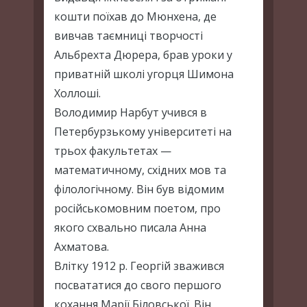
кошти поїхав до Мюнхена, де
вивчав таємниці творчості
Альбрехта Дюрера, брав уроки у
приватній школі угорця Шимона
Холлоші.
Володимир Нарбут учився в
Петербурзькому університеті на
трьох факультетах —
математичному, східних мов та
філологічному. Він був відомим
російськомовним поетом, про
якого схвально писала Анна
Ахматова.
Влітку 1912 р. Георгій зважився
посвататися до свого першого
кохання Марії Біловської. Він