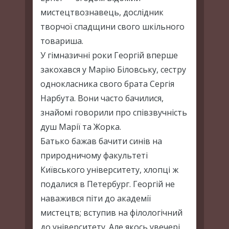
мистецтвознавець, дослідник
творчої спадщини свого шкільного
товариша.
У гімназичні роки Георгій вперше
закохався у Марію Біловську, сестру
однокласника свого брата Сергія
Нарбута. Вони часто бачилися,
знайомі говорили про співзвучність
душ Марії та Жорка.
Батько бажав бачити синів на
природничому факультеті
Київського університету, хлопці ж
подалися в Петербург. Георгій не
наважився піти до академії
мистецтв; вступив на філологічний
до університету. Але якось увечері