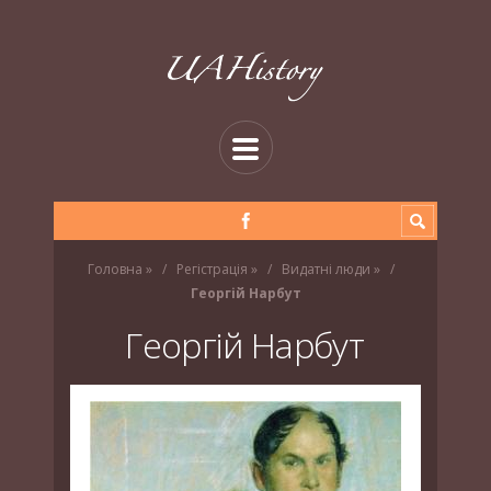
Головна
»
Регістрація
»
Видатні люди
»
Георгій Нарбут
Георгій Нарбут