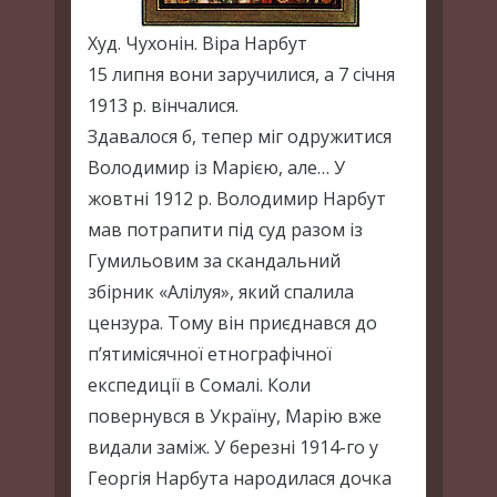
Худ. Чухонін. Віра Нарбут
15 липня вони заручилися, а 7 січня
1913 р. вінчалися.
Здавалося б, тепер міг одружитися
Володимир із Марією, але… У
жовтні 1912 р. Володимир Нарбут
мав потрапити під суд разом із
Гумильовим за скандальний
збірник «Алілуя», який спалила
цензура. Тому він приєднався до
п’ятимісячної етнографічної
експедиції в Сомалі. Коли
повернувся в Україну, Марію вже
видали заміж. У березні 1914-го у
Георгія Нарбута народилася дочка