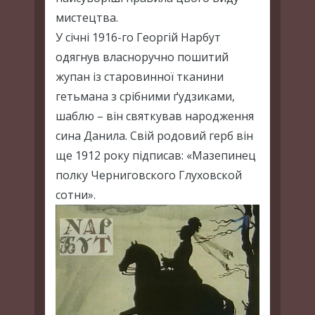
мистецтва.
У січні 1916-го Георгій Нарбут
одягнув власноручно пошитий
жупан із старовинної тканини
гетьмана з срібними ґудзиками,
шаблю – він святкував народження
сина Данила. Свій родовий герб він
ще 1912 року підписав: «Мазепинец
полку Черниговского Глуховской
сотни».