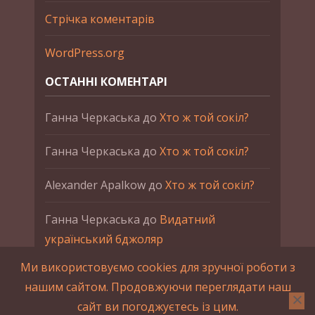
Стрічка коментарів
WordPress.org
ОСТАННІ КОМЕНТАРІ
Ганна Черкаська
до
Хто ж той сокіл?
Ганна Черкаська
до
Хто ж той сокіл?
Alexander Apalkow
до
Хто ж той сокіл?
Ганна Черкаська
до
Видатний
український бджоляр
Ми використовуємо cookies для зручної роботи з
Ганна Черкаська
до
Петро Франко
нашим сайтом. Продовжуючи переглядати наш
сайт ви погоджуєтесь із цим.
2015-2023 © UAHistory Всі права застережено.