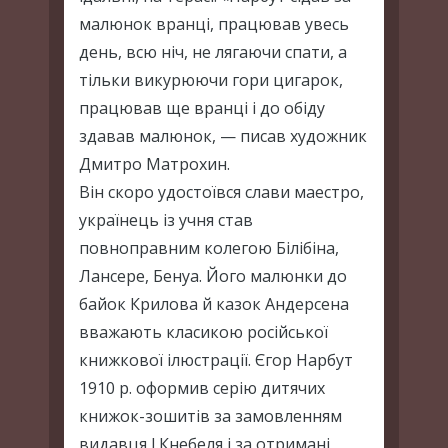
малюнок вранці, працював увесь
день, всю ніч, не лягаючи спати, а
тільки викурюючи гори цигарок,
працював ще вранці і до обіду
здавав малюнок, — писав художник
Дмитро Матрохин.
Він скоро удостоївся слави маестро,
українець із учня став
повноправним колегою Білібіна,
Лансере, Бенуа. Його малюнки до
байок Крилова й казок Андерсена
вважають класикою російської
книжкової ілюстрації. Єгор Нарбут
1910 р. оформив серію дитячих
книжок-зошитів за замовленням
видавця І.Кнебеля і за отримані