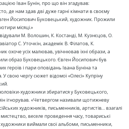
ацією Іван Бунін, про що він згадував:
то, де нам здав дві дуже гарні кімнати в своєму
вген Йосипович Буковецький, художник. Прожили
чотири місяці.»
ідували М. Волошин, К. Костанді, М. Кузнєцов, О.
авіатор С. Уточкін, академік В. Філатов, К.
ик охоче усіх малював, увічнював їхні образи, а
или образ Буковецького. Євген Йосипович був
х героїв і пари оповідань Івана Буніна та
. У свою чергу сюжет відомої «Олесі» Купріну
кий.
чоловіки-художники збиратися у Буковецького,
зяїн ігнорував. «Четвергом називали щотижневу
ійських художників, письменників, артистів… взагалі
 мистецтво, веселе проведення часу, товариські
ду художники виймали свої альбоми, письменники,