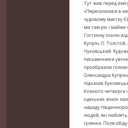
Тут жив перед емігр
«Переселилися в міс
чудовому маєтку Є
ми там рік і майже 
Гостинну оселю відв
Купрін, О. Толстой, 
Чуковський. Художн
письменники увічн
прообразом головни
Олександра Купріна
підказав Буковець
Кожного четверга 
одеських жінок ха
нараду південнорос
людей, які люблять
гулянки. Після обі