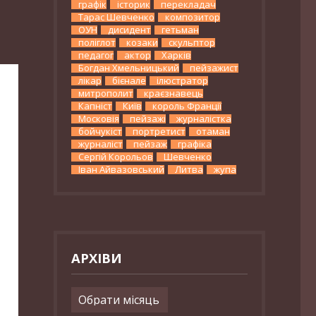
графік
історик
перекладач
Тарас Шевченко
композитор
ОУН
дисидент
гетьман
поліглот
козаки
скульптор
педагог
актор
Харків
Богдан Хмельницький
пейзажист
лікар
бієнале
ілюстратор
митрополит
краєзнавець
Капніст
Київ
король Франції
Московія
пейзажі
журналістка
бойчукіст
портретист
отаман
журналіст
пейзаж
графіка
Сергій Корольов
Шевченко
Іван Айвазовський
Литва
жупа
АРХІВИ
Архіви