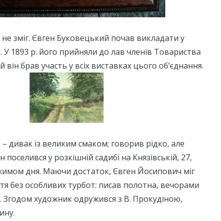
 не зміг. Євген Буковецький почав викладати у
 У 1893 р. його прийняли до лав членів Товариства
й він брав участь у всіх виставках цього об’єднання.
– дивак із великим смаком; говорив рідко, але
ін поселився у розкішній садибі на Князівській, 27,
жимом дня. Маючи достаток, Євген Йосипович міг
тя без особливих турбот: писав полотна, вечорами
. Згодом художник одружився з В. Прокудіною,
ину.