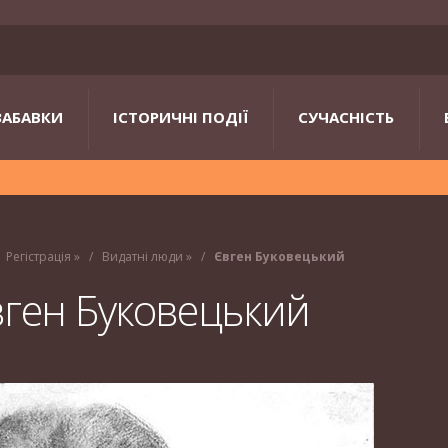
ЗАБАВКИ
ІСТОРИЧНІ ПОДІЇ
СУЧАСНІСТЬ
Регістрація
»
Видатні люди
»
Євген Буковецький
ген Буковецький