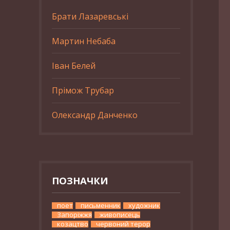
Брати Лазаревські
Мартин Небаба
Іван Белей
Прімож Трубар
Олександр Данченко
ПОЗНАЧКИ
поет
письменник
художник
Запоріжжя
живописець
козацтво
червоний терор