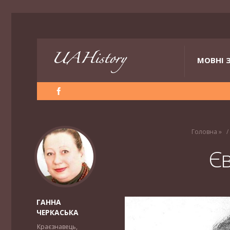
МОВНІ 
Головна
»
Єв
ГАННА
ЧЕРКАСЬКА
Краєзнавець,