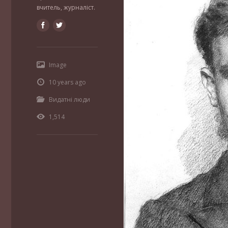
вчитель, журналіст.
Image
10 years ago
Видатні люди
1,514