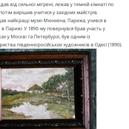
ав від сильної мігрені, лежав у темній кімнаті по
 потім вирішив учитися у західних майстрів.
ав найкращі музеї Мюнхена, Парижа, учився в
 в Парижі. У 1890-му повернувся брав участь у
ах у Москві та Петербурзі, був одним із
риства південноросійських художників в Одесі (1890).