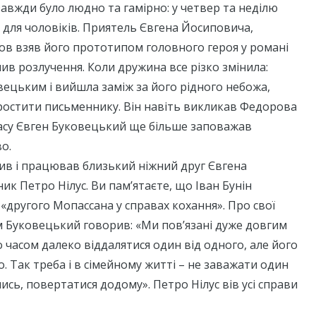
завжди було людно та гамірно: у четвер та неділю
для чоловіків. Приятель Євгена Йосиповича,
в взяв його прототипом головного героя у романі
ив розлучення. Коли дружина все різко змінила:
вецьким і вийшла заміж за його рідного небожа,
ростити письменнику. Він навіть викликав Федорова
часу Євген Буковецький ще більше заповажав
о.
жив і працював близький ніжний друг Євгена
к Петро Нілус. Ви пам’ятаєте, що Іван Бунін
 «другого Мопассана у справах кохання». Про свої
м Буковецький говорив: «Ми пов’язані дуже довгим
часом далеко віддалятися один від одного, але його
о. Так треба і в сімейному житті – не заважати один
ись, повертатися додому». Петро Нілус вів усі справи