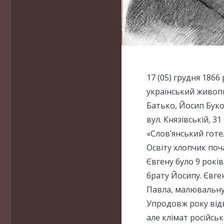
17 (05) грудня 1866
український живоп
Батько, Йосип Буко
вул. Князівській, 3
«Слов’янський готе
Освіту хлопчик поч
Євгену було 9 років
брату Йосипу. Євге
Павла, малювальну 
Упродовж року відв
але клімат російсь