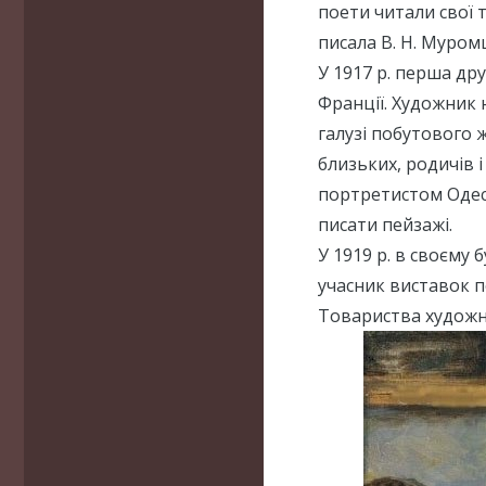
поети читали свої т
писала В. Н. Муром
У 1917 р. перша др
Франції. Художник
галузі побутового 
близьких, родичів 
портретистом Одес
писати пейзажі.
У 1919 р. в своєму
учасник виставок п
Товариства художник