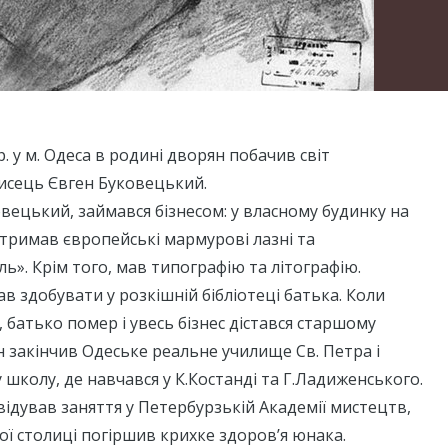
 р. у м. Одеса в родині дворян побачив світ
исець Євген Буковецький.
вецький, займався бізнесом: у власному будинку на
1 тримав європейські мармурові лазні та
ль». Крім того, мав типографію та літографію.
ав здобувати у розкішній бібліотеці батька. Коли
, батько помер і увесь бізнес дістався старшому
н закінчив Одеське реальне училище Св. Петра і
школу, де навчався у К.Костанді та Г.Ладиженського.
ідував заняття у Петербурзькій Академії мистецтв,
кої столиці погіршив крихке здоров’я юнака.