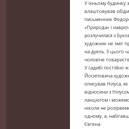
У їхньому будинку 
влаштовував обіди 
письменник Федоро
«Природа» і навроч
розлучилася з Буко
художник не зміг п
на дуель. З цього 
чоловіче товариств
У садибі постійно 
Йосиповича художни
описував Нілуса, як
відносини з Нілусо
ланцюгом і можемо 
ніколи не розірвем
одному, а, набігавш
Євгена.