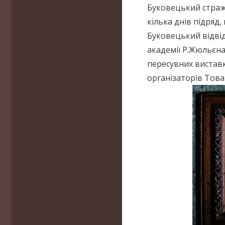
Буковецький стражд
кілька днів підряд,
Буковецький відвід
академії Р.Жюльєна
пересувних виставк
організаторів Това