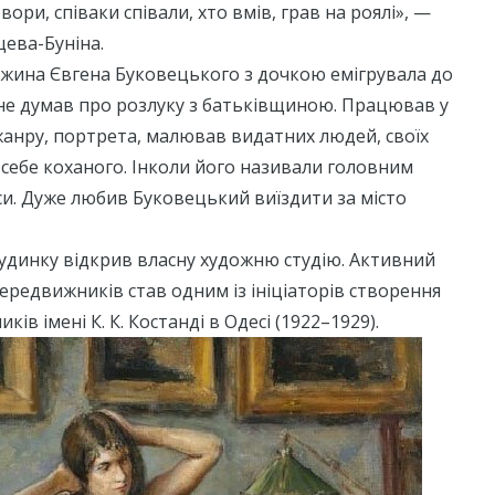
вори, співаки співали, хто вмів, грав на роялі», —
цева-Буніна.
ужина Євгена Буковецького з дочкою емігрувала до
 не думав про розлуку з батьківщиною. Працював у
жанру, портрета, малював видатних людей, своїх
і себе коханого. Інколи його називали головним
и. Дуже любив Буковецький виїздити за місто
 будинку відкрив власну художню студію. Активний
ередвижників став одним із ініціаторів створення
ів імені К. К. Костанді в Одесі (1922–1929).