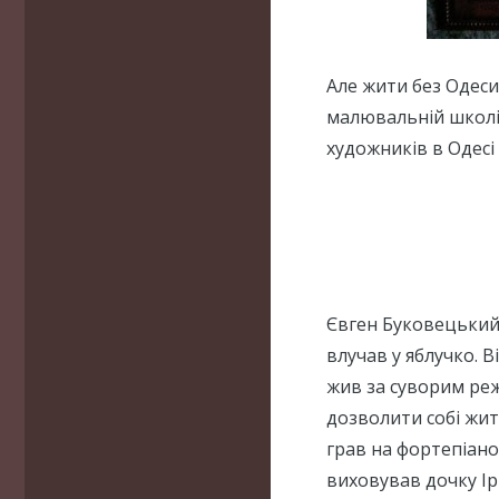
Але жити без Одеси
малювальній школі.
художників в Одесі 
Євген Буковецький 
влучав у яблучко. В
жив за суворим ре
дозволити собі жит
грав на фортепіано
виховував дочку Ір