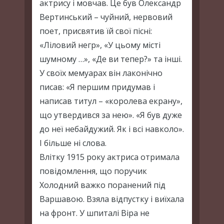
актрису і мовчав. Це був Олександр
Вертинський – чуйний, нервовий
поет, присвятив їй свої пісні:
«Ліловий негр», «У цьому місті
шумному …», «Де ви тепер?» та інші.
У своїх мемуарах він лаконічно
писав: «Я першим придумав і
написав титул – «королева екрану»,
що утвердився за нею». «Я був дуже
до неї небайдужий. Як і всі навколо».
І більше ні слова.
Влітку 1915 року актриса отримала
повідомлення, що поручик
Холодний важко поранений під
Варшавою. Взяла відпустку і виїхала
на фронт. У шпиталі Віра не