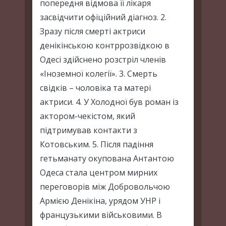
попередня відмова її лікаря
засвідчити офіційний діагноз. 2.
Зразу після смерті актриси
денікінською контррозвідкою в
Одесі здійснено розстріл членів
«Іноземної колегії». 3. Смерть
свідків – чоловіка та матері
актриси. 4. У Холодної був роман із
актором-чекістом, який
підтримував контакти з
Котовським. 5. Після падіння
гетьманату окупована Антантою
Одеса стала центром мирних
переговорів між Добровольчою
Армією Денікіна, урядом УНР і
французькими військовими. В