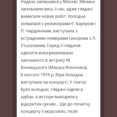
Надією залишився у Москві. Зйомки
заповнили весь її час, адже глядачі
вимагали нових робіт. Холодна
знімалася з режисерами Є. Бауером і
П. Чардиніним, виступала з
естрадними номерами (зокрема з Л.
Утьосовим). Серед її глядачів
одесити виокремлювали
закоханого в актрису М.
Вінницького (Мишка Япончика).
8 лютого 1919 р. Віра Холодна
виступала на концерті. У театрі
було холодно, глядачі сиділи в
шубах, а актори виходили у
відкритих сукнях… Ще до початку
концерту її морозило, після