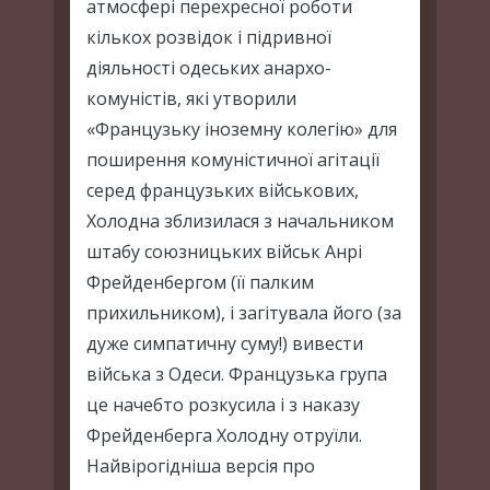
атмосфері перехресної роботи
кількох розвідок і підривної
діяльності одеських анархо-
комуністів, які утворили
«Французьку іноземну колегію» для
поширення комуністичної агітації
серед французьких військових,
Холодна зблизилася з начальником
штабу союзницьких військ Анрі
Фрейденбергом (її палким
прихильником), і загітувала його (за
дуже симпатичну суму!) вивести
війська з Одеси. Французька група
це начебто розкусила і з наказу
Фрейденберга Холодну отруїли.
Найвірогідніша версія про