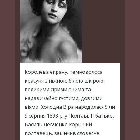
Королева екрану, темноволоса
красуня з ніжною білою шкірою,
великими сірими очима та
надзвичайно густими, довгими
віями, Холодна Віра народилася 5 чи
9 серпня 1893 р. у Полтаві. ЇЇ батько,
Василь Левченко корінний
полтавець, закінчив словесне