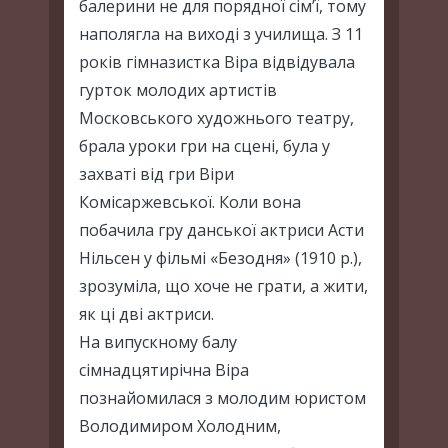
балерини не для порядної сім’ї, тому
наполягла на виході з училища. З 11
років гімназистка Віра відвідувала
гурток молодих артистів
Московського художнього театру,
брала уроки гри на сцені, була у
захваті від гри Віри
Комісаржевської. Коли вона
побачила гру данської актриси Асти
Нільсен у фільмі «Безодня» (1910 р.),
зрозуміла, що хоче не грати, а жити,
як ці дві актриси.
На випускному балу
сімнадцятирічна Віра
познайомилася з молодим юристом
Володимиром Холодним,