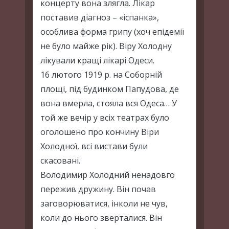
концерту вона злягла. Лікар
поставив діагноз – «іспанка»,
особлива форма грипу (хоч епідемії
не було майже рік). Віру Холодну
лікували кращі лікарі Одеси.
16 лютого 1919 р. на Соборній
площі, під будинком Папудова, де
вона вмерла, стояла вся Одеса… У
той же вечір у всіх театрах було
оголошено про кончину Віри
Холодної, всі вистави були
скасовані.
Володимир Холодний ненадовго
пережив дружину. Він почав
заговорюватися, інколи не чув,
коли до нього зверталися. Він