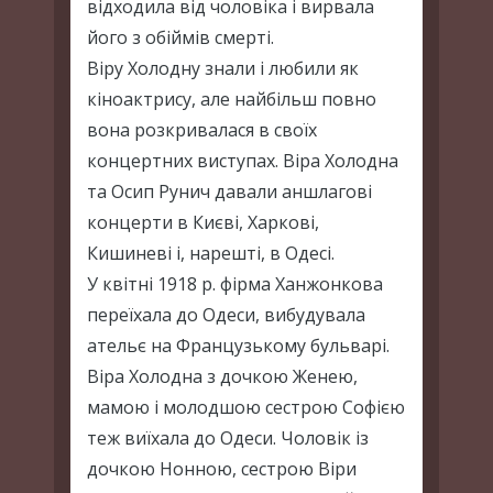
відходила від чоловіка і вирвала
його з обіймів смерті.
Віру Холодну знали і любили як
кіноактрису, але найбільш повно
вона розкривалася в своїх
концертних виступах. Віра Холодна
та Осип Рунич давали аншлагові
концерти в Києві, Харкові,
Кишиневі і, нарешті, в Одесі.
У квітні 1918 р. фірма Ханжонкова
переїхала до Одеси, вибудувала
ательє на Французькому бульварі.
Віра Холодна з дочкою Женею,
мамою і молодшою сестрою Софією
теж виїхала до Одеси. Чоловік із
дочкою Нонною, сестрою Віри