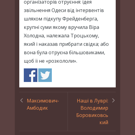
організаторів отруєння: ідея
звільнення Одеси від інтервентів
шляхом підкупу Фрейденберга,
крупні суми якому вручила Віра
Холодна, належала Троцькому,
який і наказав прибрати свідка; або
вона була отруєна більшовиками,
щоб її не «розкололи».
Максимович-
Наші в Луврі:
Амбодик
Володимир
Боровиковсь
кий