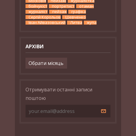
Московія
пейзажі
журналістка
бойчукіст
портретист
отаман
журналіст
пейзаж
графіка
Сергій Корольов
Шевченко
Іван Айвазовський
Литва
жупа
АРХІВИ
Архіви
Отримувати останні записи
поштою