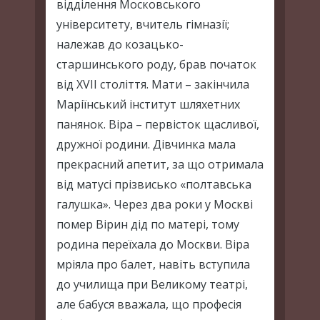
відділення Московського
університету, вчитель гімназії;
належав до козацько-
старшинського роду, брав початок
від ХVІІ століття. Мати – закінчила
Маріїнський інститут шляхетних
панянок. Віра – первісток щасливої,
дружної родини. Дівчинка мала
прекрасний апетит, за що отримала
від матусі прізвисько «полтавська
галушка». Через два роки у Москві
помер Вірин дід по матері, тому
родина переїхала до Москви. Віра
мріяла про балет, навіть вступила
до училища при Великому театрі,
але бабуся вважала, що професія