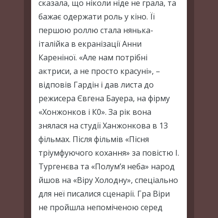
сказала, що ніколи ніде не грала, та
бажає одержати роль у кіно. Її
першою роллю стала нянька-
італійка в екранізації Анни
Кареніної. «Але нам потрібні
актриси, а не просто красуні», –
відповів Гардін і дав листа до
режисера Євгена Бауера, на фірму
«Хонжонков і К0». За рік вона
знялася на студії Ханжонкова в 13
фільмах. Після фільмів «Пісня
тріумфуючого кохання» за повістю І.
Тургенєва та «Полум’я неба» народ
йшов на «Віру Холодну», спеціально
для неї писалися сценарії. Гра Віри
не пройшла непоміченою серед