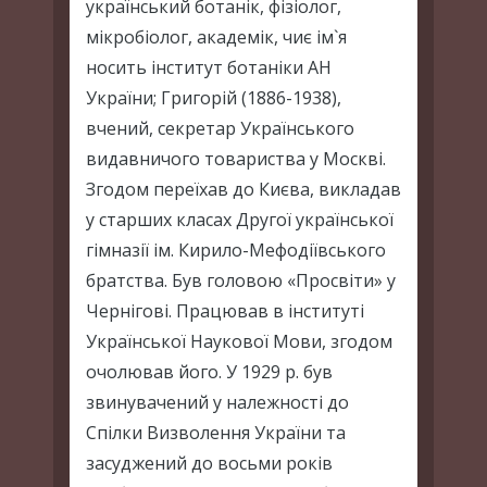
український ботанік, фізіолог,
мікробіолог, академік, чиє ім`я
носить інститут ботаніки АН
України; Григорій (1886-1938),
вчений, секретар Українського
видавничого товариства у Москві.
Згодом переїхав до Києва, викладав
у старших класах Другої української
гімназії ім. Кирило-Мефодіївського
братства. Був головою «Просвіти» у
Чернігові. Працював в інституті
Української Наукової Мови, згодом
очолював його. У 1929 р. був
звинувачений у належності до
Спілки Визволення України та
засуджений до восьми років