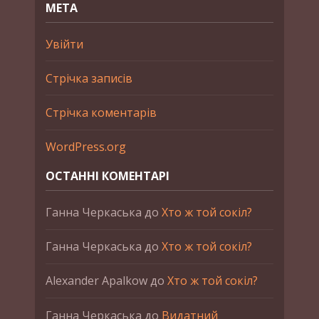
МЕТА
Увійти
Стрічка записів
Стрічка коментарів
WordPress.org
ОСТАННІ КОМЕНТАРІ
Ганна Черкаська
до
Хто ж той сокіл?
Ганна Черкаська
до
Хто ж той сокіл?
Alexander Apalkow
до
Хто ж той сокіл?
Ганна Черкаська
до
Видатний