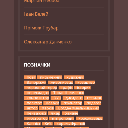
Мартин Небаба
Іван Белей
Прімож Трубар
Олександр Данченко
ПОЗНАЧКИ
поет
письменник
художник
Запоріжжя
живописець
козацтво
червоний терор
графік
історик
перекладач
Тарас Шевченко
композитор
ОУН
дисидент
гетьман
поліглот
козаки
скульптор
педагог
актор
Харків
Богдан Хмельницький
пейзажист
лікар
бієнале
ілюстратор
митрополит
краєзнавець
Капніст
Київ
король Франції