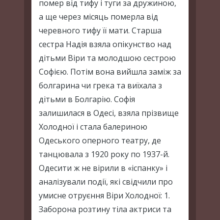
помер від тифу і туги за дружиною,
а ще через місяць померла від
черевного тифу її мати. Старша
сестра Надія взяла опікунство над
дітьми Віри та молодшою сестрою
Софією. Потім вона вийшла заміж за
болгарина чи грека та виїхала з
дітьми в Болгарію. Софія
залишилася в Одесі, взяла прізвище
Холодної і стала балериною
Одеського оперного театру, де
танцювала з 1920 року по 1937-й.
Одесити ж не вірили в «іспанку» і
аналізували події, які свідчили про
умисне отруєння Віри Холодної: 1.
Заборона розтину тіла актриси та