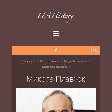
Головна
»
Регістрація
»
Видатні люди
»
Микола Плав’юк
Микола Плав’юк