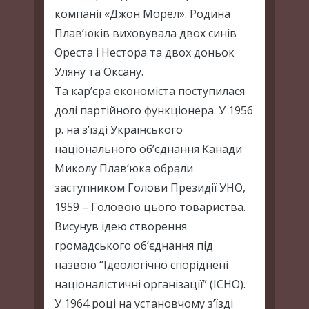
компанії «Джон Морел». Родина
Плав’юків виховувала двох синів
Ореста і Нестора та двох доньок
Уляну та Оксану.
Та кар’єра економіста поступилася
долі партійного функціонера. У 1956
р. на з’їзді Українського
національного об’єднання Канади
Миколу Плав’юка обрали
заступником Голови Президії УНО,
1959 – Головою цього товариства.
Висунув ідею створення
громадського об’єднання під
назвою “Ідеологічно споріднені
націоналістичні організації” (ІСНО).
У 1964 роцi на установчому з’їзді