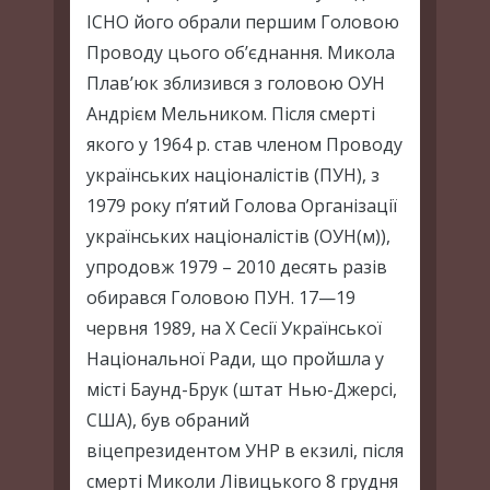
ІСНО його обрали першим Головою
Проводу цього об’єднання. Микола
Плав’юк зблизився з головою ОУН
Андрієм Мельником. Після смерті
якого у 1964 р. став членом Проводу
українських націоналістів (ПУН), з
1979 року п’ятий Голова Організації
українських націоналістів (ОУН(м)),
упродовж 1979 – 2010 десять разів
обирався Головою ПУН. 17—19
червня 1989, на X Сесії Української
Національної Ради, що пройшла у
місті Баунд-Брук (штат Нью-Джерсі,
США), був обраний
віцепрезидентом УНР в екзилі, після
смерті Миколи Лівицького 8 грудня