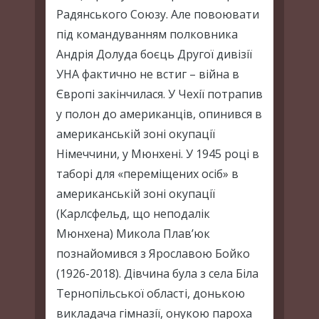
Радянського Союзу. Але повоювати
під командуванням полковника
Андрія Долуда боєць Другої дивізії
УНА фактично не встиг – війна в
Європі закінчилася. У Чехії потрапив
у полон до американців, опинився в
американській зоні окупації
Німеччини, у Мюнхені. У 1945 році в
таборі для «переміщених осіб» в
американській зоні окупації
(Карлсфельд, що неподалік
Мюнхена) Микола Плав’юк
познайомився з Ярославою Бойко
(1926-2018). Дівчина була з села Біла
Тернопільської області, донькою
викладача гімназії, онукою пароха