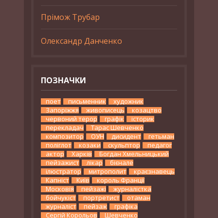
Прімож Трубар
Олександр Данченко
ПОЗНАЧКИ
поет
письменник
художник
Запоріжжя
живописець
козацтво
червоний терор
графік
історик
перекладач
Тарас Шевченко
композитор
ОУН
дисидент
гетьман
поліглот
козаки
скульптор
педагог
актор
Харків
Богдан Хмельницький
пейзажист
лікар
бієнале
ілюстратор
митрополит
краєзнавець
Капніст
Київ
король Франції
Московія
пейзажі
журналістка
бойчукіст
портретист
отаман
журналіст
пейзаж
графіка
Сергій Корольов
Шевченко