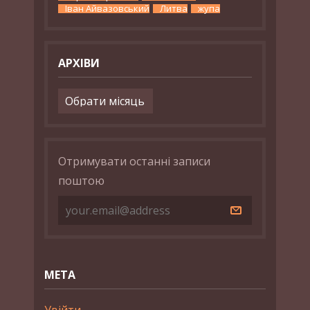
Іван Айвазовський
Литва
жупа
АРХІВИ
Архіви
Отримувати останні записи
поштою
МЕТА
Увійти