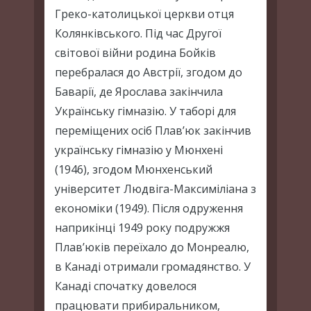
Греко-католицької церкви отця
Колянкiвського. Під час Другої
світової війни родина Бойків
перебралася до Австрії, згодом до
Баварії, де Ярослава закінчила
Українську гімназію. У таборі для
переміщених осіб Плав’юк закінчив
українську гімназію у Мюнхені
(1946), згодом Мюнхенський
університет Людвіга-Максиміліана з
економіки (1949). Після одруження
наприкінці 1949 року подружжя
Плав’юків переїхало до Монреалю,
в Канаді отримали громадянство. У
Канаді спочатку довелося
працювати прибиральником,