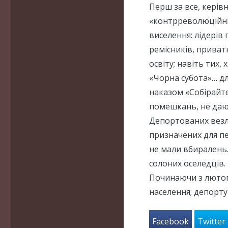
Перш за все, керів
«контрреволюційні»
виселення: лідерів
ремісників, приватн
освіту; навіть тих
«Чорна субота»… д
наказом «Собірайтє
помешкань, не даюч
Депортованих везли
призначених для пе
не мали вбиралень.
солоних оселедців.
Починаючи з лютог
населення; депорту
Facebook
Twitter