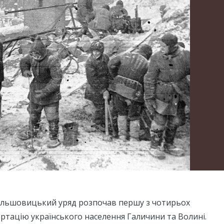
 більшовицький уряд розпочав першу з чотирьох
тацію українського населення Галичини та Волині.