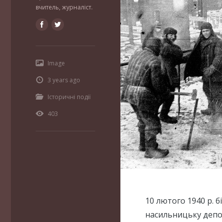
вчитель, журналіст.
Image
3 years ago
Історичні події
403
10 лютого 1940 р.
насильницьку депор