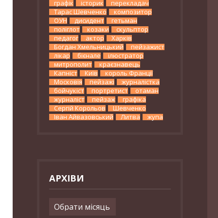
графік
історик
перекладач
Тарас Шевченко
композитор
ОУН
дисидент
гетьман
поліглот
козаки
скульптор
педагог
актор
Харків
Богдан Хмельницький
пейзажист
лікар
бієнале
ілюстратор
митрополит
краєзнавець
Капніст
Київ
король Франції
Московія
пейзажі
журналістка
бойчукіст
портретист
отаман
журналіст
пейзаж
графіка
Сергій Корольов
Шевченко
Іван Айвазовський
Литва
жупа
АРХІВИ
Архіви