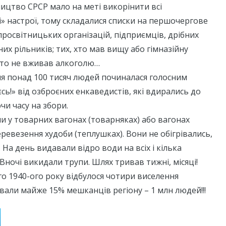
ництво СРСР мало на меті викорінити всі
 настрої, тому складалися списки на першочергове
 просвітницьких організацій, підприємців, дрібних
их рільників; тих, хто мав вищу або гімназійну
, хто не вживав алкоголю…
ля понад 100 тисяч людей починалася голосним
сь!» від озброєних енкаведистів, які вдирались до
и часу на збори.
 у товарних вагонах (товарняках) або вагонах
ревезення худоби (теплушках). Вони не обігрівались,
 На день видавали відро води на всіх і кілька
 Вночі викидали трупи. Шлях тривав тижні, місяці!
о 1940-ого року відбулося чотири виселення
вали майже 15% мешканців регіону – 1 млн людей!!!