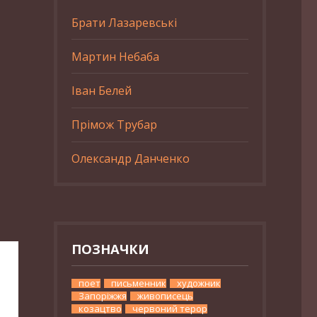
Брати Лазаревські
Мартин Небаба
Іван Белей
Прімож Трубар
Олександр Данченко
ПОЗНАЧКИ
поет
письменник
художник
Запоріжжя
живописець
козацтво
червоний терор