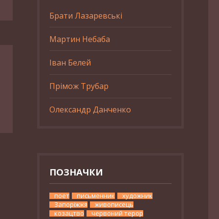
Брати Лазаревські
Мартин Небаба
Іван Белей
Прімож Трубар
Олександр Данченко
ПОЗНАЧКИ
поет
письменник
художник
Запоріжжя
живописець
козацтво
червоний терор