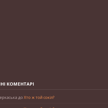
НІ КОМЕНТАРІ
еркаська
до
Хто ж той сокіл?