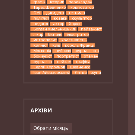
графік
історик
перекладач
Тарас Шевченко
композитор
ОУН
дисидент
гетьман
поліглот
козаки
скульптор
педагог
актор
Харків
Богдан Хмельницький
пейзажист
лікар
бієнале
ілюстратор
митрополит
краєзнавець
Капніст
Київ
король Франції
Московія
пейзажі
журналістка
бойчукіст
портретист
отаман
журналіст
пейзаж
графіка
Сергій Корольов
Шевченко
Іван Айвазовський
Литва
жупа
АРХІВИ
Архіви