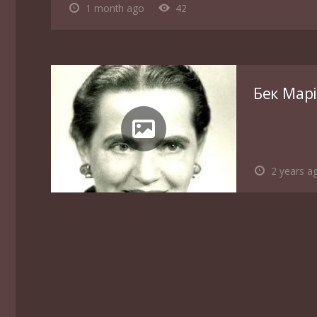
1 month ago
42
Бек Мар
2 years a