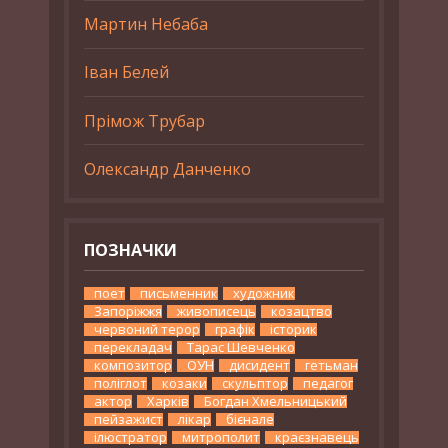
Мартин Небаба
Іван Белей
Прімож Трубар
Олександр Данченко
ПОЗНАЧКИ
поет
письменник
художник
Запоріжжя
живописець
козацтво
червоний терор
графік
історик
перекладач
Тарас Шевченко
композитор
ОУН
дисидент
гетьман
поліглот
козаки
скульптор
педагог
актор
Харків
Богдан Хмельницький
пейзажист
лікар
бієнале
ілюстратор
митрополит
краєзнавець