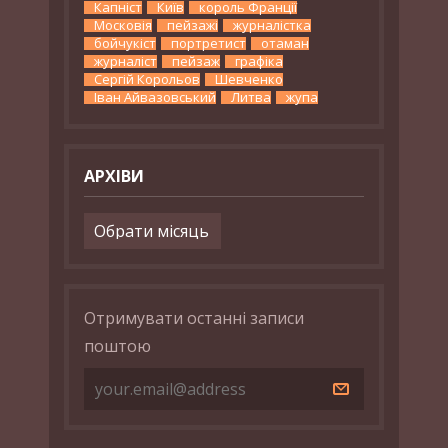
Капніст
Київ
король Франції
Московія
пейзажі
журналістка
бойчукіст
портретист
отаман
журналіст
пейзаж
графіка
Сергій Корольов
Шевченко
Іван Айвазовський
Литва
жупа
АРХІВИ
Архіви
Отримувати останні записи
поштою