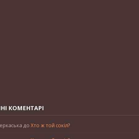
НІ КОМЕНТАРІ
еркаська
до
Хто ж той сокіл?