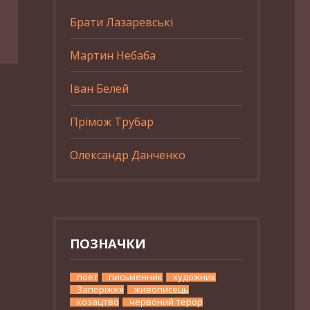
Брати Лазаревські
Мартин Небаба
Іван Белей
Прімож Трубар
Олександр Данченко
ПОЗНАЧКИ
поет
письменник
художник
Запоріжжя
живописець
козацтво
червоний терор