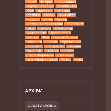
графік
історик
перекладач
Тарас Шевченко
композитор
ОУН
дисидент
гетьман
поліглот
козаки
скульптор
педагог
актор
Харків
Богдан Хмельницький
пейзажист
лікар
бієнале
ілюстратор
митрополит
краєзнавець
Капніст
Київ
король Франції
Московія
пейзажі
журналістка
бойчукіст
портретист
отаман
журналіст
пейзаж
графіка
Сергій Корольов
Шевченко
Іван Айвазовський
Литва
жупа
АРХІВИ
Архіви