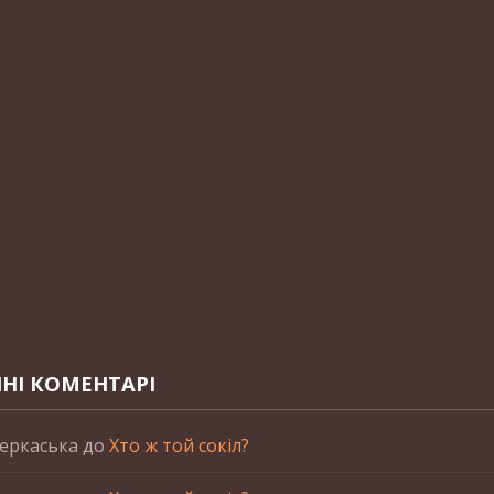
НІ КОМЕНТАРІ
еркаська
до
Хто ж той сокіл?