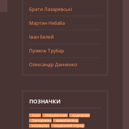
Брати Лазаревські
Мартин Небаба
Іван Белей
Прімож Трубар
Олександр Данченко
ПОЗНАЧКИ
поет
письменник
художник
Запоріжжя
живописець
козацтво
червоний терор