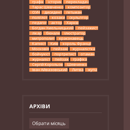
графік
історик
перекладач
Тарас Шевченко
композитор
ОУН
дисидент
гетьман
поліглот
козаки
скульптор
педагог
актор
Харків
Богдан Хмельницький
пейзажист
лікар
бієнале
ілюстратор
митрополит
краєзнавець
Капніст
Київ
король Франції
Московія
пейзажі
журналістка
бойчукіст
портретист
отаман
журналіст
пейзаж
графіка
Сергій Корольов
Шевченко
Іван Айвазовський
Литва
жупа
АРХІВИ
Архіви