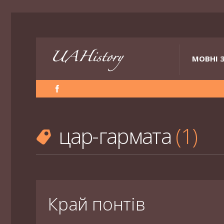
МОВНІ 
цар-гармата
1
Край понтів