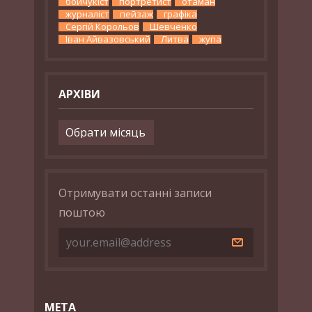
бойчукіст
портретист
отаман
журналіст
пейзаж
графіка
Сергій Корольов
Шевченко
Іван Айвазовський
Литва
жупа
АРХІВИ
Архіви
Отримувати останні записи
поштою
МЕТА