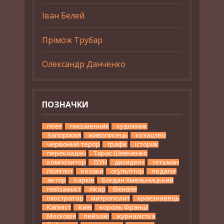
Іван Белей
Прімож Трубар
Олександр Данченко
ПОЗНАЧКИ
поет
письменник
художник
Запоріжжя
живописець
козацтво
червоний терор
графік
історик
перекладач
Тарас Шевченко
композитор
ОУН
дисидент
гетьман
поліглот
козаки
скульптор
педагог
актор
Харків
Богдан Хмельницький
пейзажист
лікар
бієнале
ілюстратор
митрополит
краєзнавець
Капніст
Київ
король Франції
Московія
пейзажі
журналістка