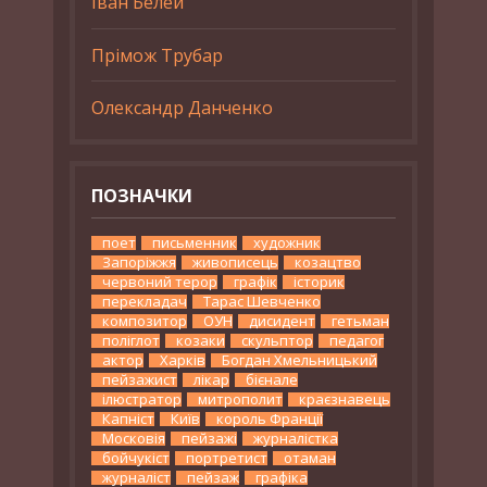
Іван Белей
Прімож Трубар
Олександр Данченко
ПОЗНАЧКИ
поет
письменник
художник
Запоріжжя
живописець
козацтво
червоний терор
графік
історик
перекладач
Тарас Шевченко
композитор
ОУН
дисидент
гетьман
поліглот
козаки
скульптор
педагог
актор
Харків
Богдан Хмельницький
пейзажист
лікар
бієнале
ілюстратор
митрополит
краєзнавець
Капніст
Київ
король Франції
Московія
пейзажі
журналістка
бойчукіст
портретист
отаман
журналіст
пейзаж
графіка