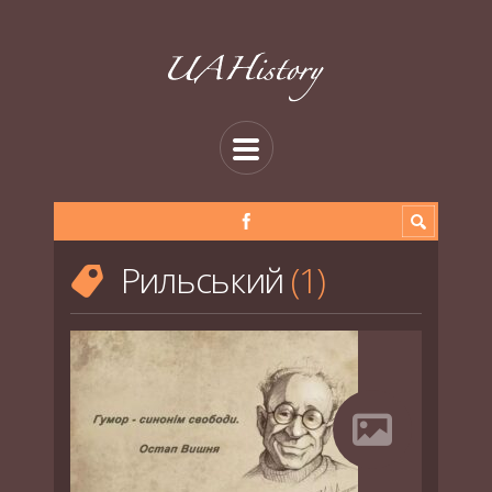
Рильський
1