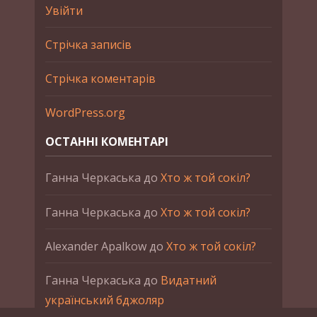
Увійти
Стрічка записів
Стрічка коментарів
WordPress.org
ОСТАННІ КОМЕНТАРІ
Ганна Черкаська
до
Хто ж той сокіл?
Ганна Черкаська
до
Хто ж той сокіл?
Alexander Apalkow
до
Хто ж той сокіл?
Ганна Черкаська
до
Видатний
український бджоляр