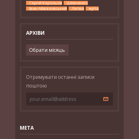
Сергій Корольов
Шевченко
Іван Айвазовський
Литва
жупа
АРХІВИ
Архіви
Отримувати останні записи
поштою
МЕТА