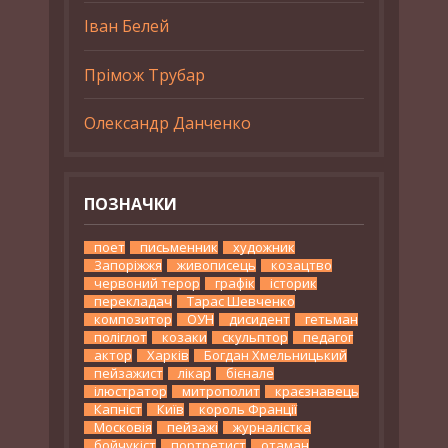
Іван Белей
Прімож Трубар
Олександр Данченко
ПОЗНАЧКИ
поет
письменник
художник
Запоріжжя
живописець
козацтво
червоний терор
графік
історик
перекладач
Тарас Шевченко
композитор
ОУН
дисидент
гетьман
поліглот
козаки
скульптор
педагог
актор
Харків
Богдан Хмельницький
пейзажист
лікар
бієнале
ілюстратор
митрополит
краєзнавець
Капніст
Київ
король Франції
Московія
пейзажі
журналістка
бойчукіст
портретист
отаман