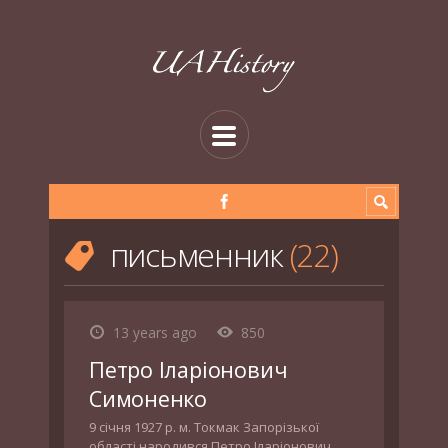
письменник
22
13 years ago
850
Петро Іларіонович
Симоненко
9 січня 1927 р. м. Токмак Запорізької
області народився Петро Іларіонович