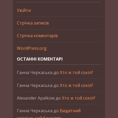
Увійти
Стрічка записів
Стрічка коментарів
WordPress.org
ОСТАННІ КОМЕНТАРІ
Ганна Черкаська
до
Хто ж той сокіл?
Ганна Черкаська
до
Хто ж той сокіл?
Alexander Apalkow
до
Хто ж той сокіл?
Ганна Черкаська
до
Видатний
український бджоляр