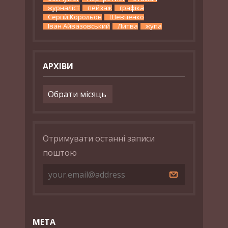
журналіст
пейзаж
графіка
Сергій Корольов
Шевченко
Іван Айвазовський
Литва
жупа
АРХІВИ
Архіви
Отримувати останні записи
поштою
МЕТА