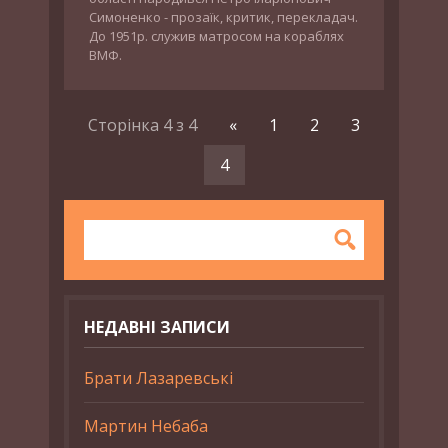
Симоненко - прозаїк, критик, перекладач.
До 1951р. служив матросом на кораблях
ВМФ.
Сторінка 4 з 4
«
1
2
3
4
НЕДАВНІ ЗАПИСИ
Брати Лазаревські
Мартин Небаба