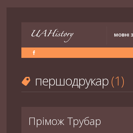
МОВНІ 
першодрукар
1
Прімож Трубар