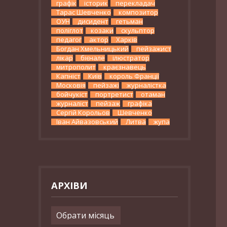
графік
історик
перекладач
Тарас Шевченко
композитор
ОУН
дисидент
гетьман
поліглот
козаки
скульптор
педагог
актор
Харків
Богдан Хмельницький
пейзажист
лікар
бієнале
ілюстратор
митрополит
краєзнавець
Капніст
Київ
король Франції
Московія
пейзажі
журналістка
бойчукіст
портретист
отаман
журналіст
пейзаж
графіка
Сергій Корольов
Шевченко
Іван Айвазовський
Литва
жупа
АРХІВИ
Архіви