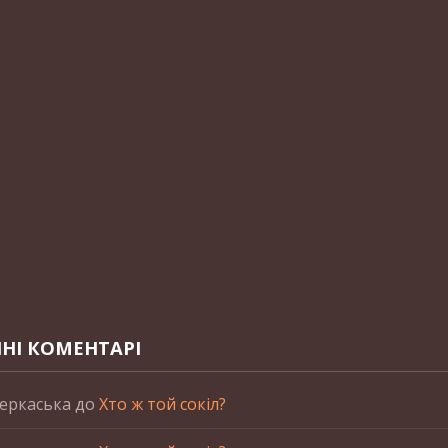
НІ КОМЕНТАРІ
еркаська
до
Хто ж той сокіл?