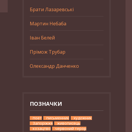
Брати Лазаревські
Мартин Небаба
Іван Белей
Прімож Трубар
Олександр Данченко
ПОЗНАЧКИ
поет
письменник
художник
Запоріжжя
живописець
козацтво
червоний терор