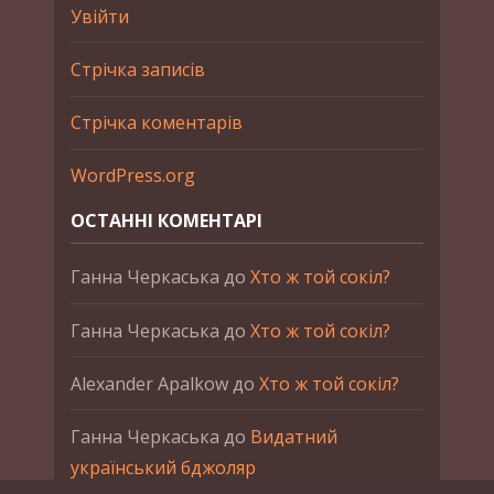
Увійти
Стрічка записів
Стрічка коментарів
WordPress.org
ОСТАННІ КОМЕНТАРІ
Ганна Черкаська
до
Хто ж той сокіл?
Ганна Черкаська
до
Хто ж той сокіл?
Alexander Apalkow
до
Хто ж той сокіл?
Ганна Черкаська
до
Видатний
український бджоляр