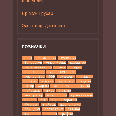
Іван Белей
Прімож Трубар
Олександр Данченко
ПОЗНАЧКИ
поет
письменник
художник
Запоріжжя
живописець
козацтво
червоний терор
графік
історик
перекладач
Тарас Шевченко
композитор
ОУН
дисидент
гетьман
поліглот
козаки
скульптор
педагог
актор
Харків
Богдан Хмельницький
пейзажист
лікар
бієнале
ілюстратор
митрополит
краєзнавець
Капніст
Київ
король Франції
Московія
пейзажі
журналістка
бойчукіст
портретист
отаман
журналіст
пейзаж
графіка