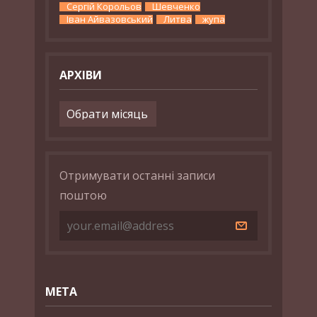
Сергій Корольов
Шевченко
Іван Айвазовський
Литва
жупа
АРХІВИ
Архіви
Отримувати останні записи
поштою
МЕТА