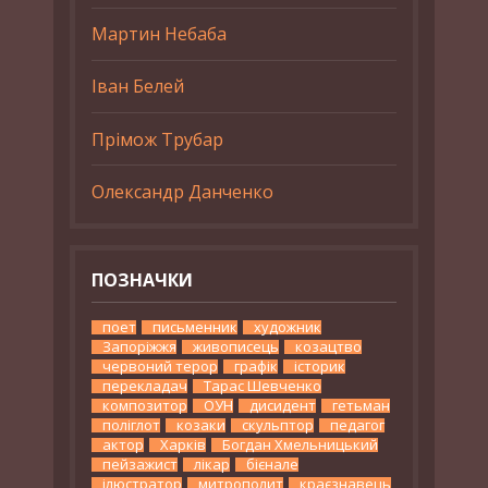
Мартин Небаба
Іван Белей
Прімож Трубар
Олександр Данченко
ПОЗНАЧКИ
поет
письменник
художник
Запоріжжя
живописець
козацтво
червоний терор
графік
історик
перекладач
Тарас Шевченко
композитор
ОУН
дисидент
гетьман
поліглот
козаки
скульптор
педагог
актор
Харків
Богдан Хмельницький
пейзажист
лікар
бієнале
ілюстратор
митрополит
краєзнавець