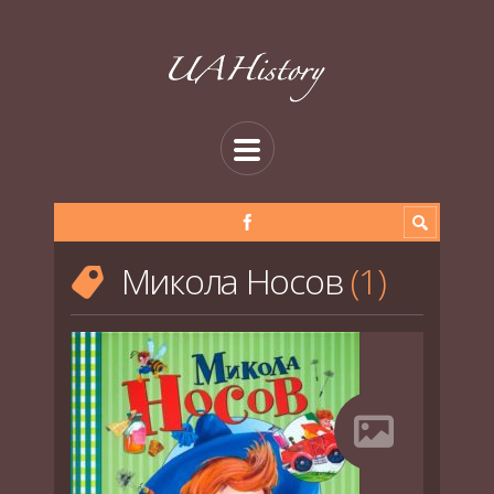
Микола Носов
1