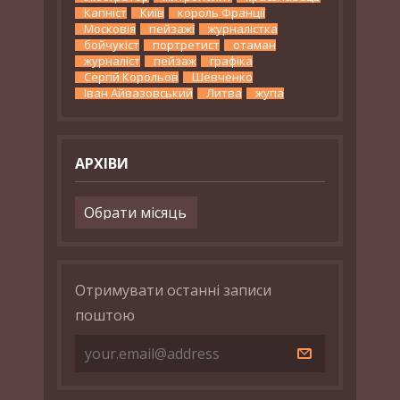
Капніст
Київ
король Франції
Московія
пейзажі
журналістка
бойчукіст
портретист
отаман
журналіст
пейзаж
графіка
Сергій Корольов
Шевченко
Іван Айвазовський
Литва
жупа
АРХІВИ
Архіви
Отримувати останні записи
поштою