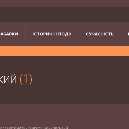
ЗАБАВКИ
ІСТОРИЧНІ ПОДІЇ
СУЧАСНІСТЬ
ький
1
родився математик Микола Чайковський.