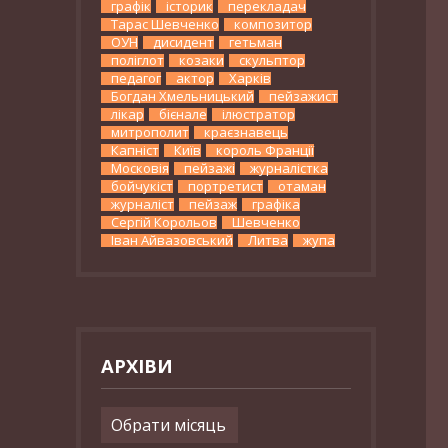
графік
історик
перекладач
Тарас Шевченко
композитор
ОУН
дисидент
гетьман
поліглот
козаки
скульптор
педагог
актор
Харків
Богдан Хмельницький
пейзажист
лікар
бієнале
ілюстратор
митрополит
краєзнавець
Капніст
Київ
король Франції
Московія
пейзажі
журналістка
бойчукіст
портретист
отаман
журналіст
пейзаж
графіка
Сергій Корольов
Шевченко
Іван Айвазовський
Литва
жупа
АРХІВИ
Архіви