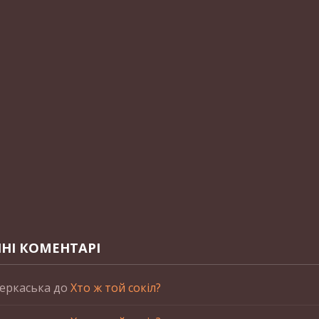
НІ КОМЕНТАРІ
еркаська
до
Хто ж той сокіл?