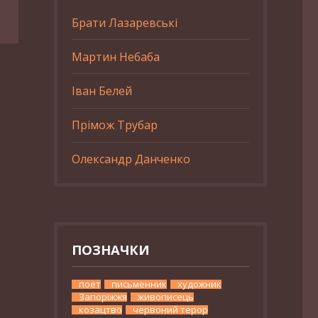
Брати Лазаревські
Мартин Небаба
Іван Белей
Прімож Трубар
Олександр Данченко
ПОЗНАЧКИ
поет
письменник
художник
Запоріжжя
живописець
козацтво
червоний терор