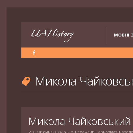
МОВНІ 
Микола Чайковс
Микола Чайковський
2.01.(16 січня) 1887 р. – м. Бережани, Тернопілля, на