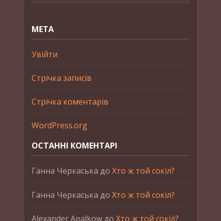
МЕТА
Увійти
Стрічка записів
Стрічка коментарів
WordPress.org
ОСТАННІ КОМЕНТАРІ
Ганна Черкаська
до
Хто ж той сокіл?
Ганна Черкаська
до
Хто ж той сокіл?
Alexander Apalkow
до
Хто ж той сокіл?