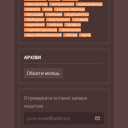
ілюстратор
митрополит
краєзнавець
Капніст
Київ
король Франції
Московія
пейзажі
журналістка
бойчукіст
портретист
отаман
журналіст
пейзаж
графіка
Сергій Корольов
Шевченко
Іван Айвазовський
Литва
жупа
АРХІВИ
Архіви
Отримувати останні записи
поштою