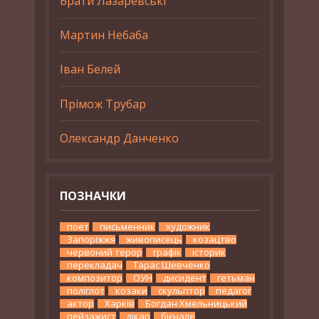
Брати Лазаревські
Мартин Небаба
Іван Белей
Прімож Трубар
Олександр Данченко
ПОЗНАЧКИ
поет
письменник
художник
Запоріжжя
живописець
козацтво
червоний терор
графік
історик
перекладач
Тарас Шевченко
композитор
ОУН
дисидент
гетьман
поліглот
козаки
скульптор
педагог
актор
Харків
Богдан Хмельницький
пейзажист
лікар
бієнале