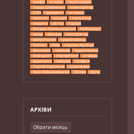
графік
історик
перекладач
Тарас Шевченко
композитор
ОУН
дисидент
гетьман
поліглот
козаки
скульптор
педагог
актор
Харків
Богдан Хмельницький
пейзажист
лікар
бієнале
ілюстратор
митрополит
краєзнавець
Капніст
Київ
король Франції
Московія
пейзажі
журналістка
бойчукіст
портретист
отаман
журналіст
пейзаж
графіка
Сергій Корольов
Шевченко
Іван Айвазовський
Литва
жупа
АРХІВИ
Архіви