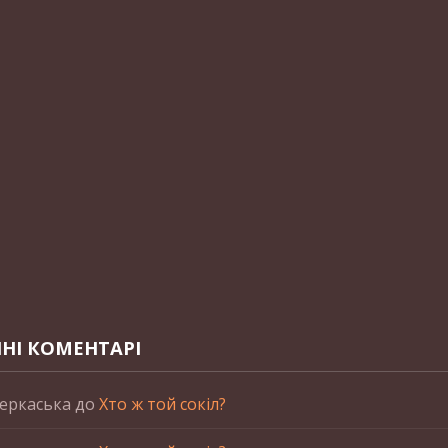
НІ КОМЕНТАРІ
еркаська
до
Хто ж той сокіл?