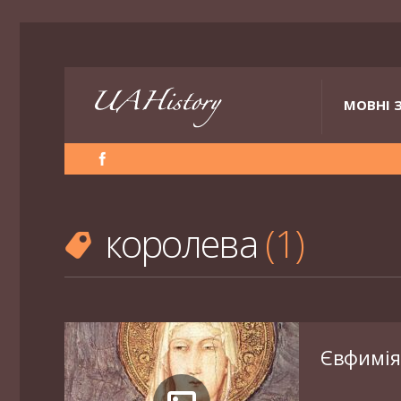
МОВНІ 
королева
1
Євфимія