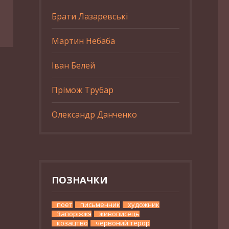
Брати Лазаревські
Мартин Небаба
Іван Белей
Прімож Трубар
Олександр Данченко
ПОЗНАЧКИ
поет
письменник
художник
Запоріжжя
живописець
козацтво
червоний терор