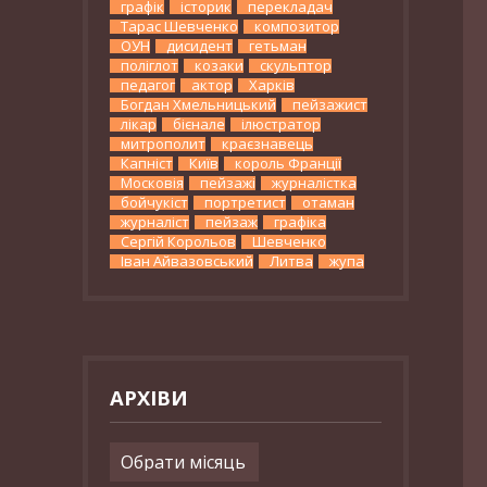
графік
історик
перекладач
Тарас Шевченко
композитор
ОУН
дисидент
гетьман
поліглот
козаки
скульптор
педагог
актор
Харків
Богдан Хмельницький
пейзажист
лікар
бієнале
ілюстратор
митрополит
краєзнавець
Капніст
Київ
король Франції
Московія
пейзажі
журналістка
бойчукіст
портретист
отаман
журналіст
пейзаж
графіка
Сергій Корольов
Шевченко
Іван Айвазовський
Литва
жупа
АРХІВИ
Архіви