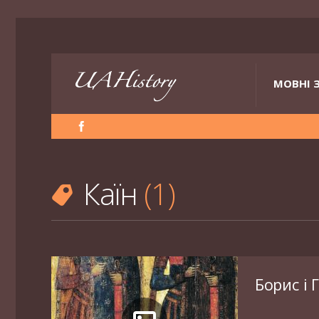
МОВНІ 
Каїн
1
Борис і 