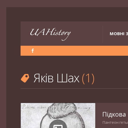
МОВНІ 
Яків Шах
1
Підкова 
Пантеон геть