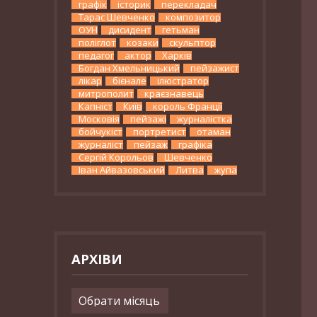
графік
історик
перекладач
Тарас Шевченко
композитор
ОУН
дисидент
гетьман
поліглот
козаки
скульптор
педагог
актор
Харків
Богдан Хмельницький
пейзажист
лікар
бієнале
ілюстратор
митрополит
краєзнавець
Капніст
Київ
король Франції
Московія
пейзажі
журналістка
бойчукіст
портретист
отаман
журналіст
пейзаж
графіка
Сергій Корольов
Шевченко
Іван Айвазовський
Литва
жупа
АРХІВИ
Архіви