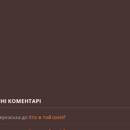
НІ КОМЕНТАРІ
еркаська
до
Хто ж той сокіл?