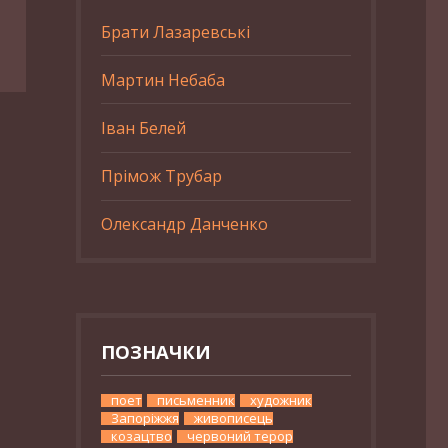
Брати Лазаревські
Мартин Небаба
Іван Белей
Прімож Трубар
Олександр Данченко
ПОЗНАЧКИ
поет
письменник
художник
Запоріжжя
живописець
козацтво
червоний терор