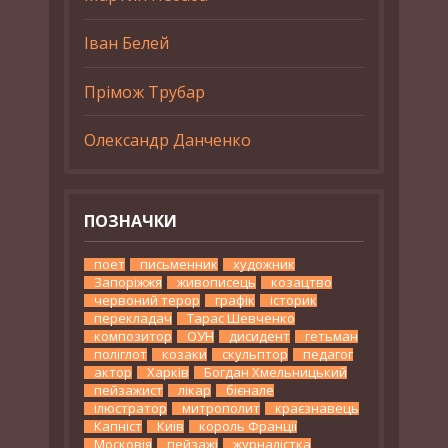
Іван Белей
Прімож Трубар
Олександр Данченко
ПОЗНАЧКИ
поет
письменник
художник
Запоріжжя
живописець
козацтво
червоний терор
графік
історик
перекладач
Тарас Шевченко
композитор
ОУН
дисидент
гетьман
поліглот
козаки
скульптор
педагог
актор
Харків
Богдан Хмельницький
пейзажист
лікар
бієнале
ілюстратор
митрополит
краєзнавець
Капніст
Київ
король Франції
Московія
пейзажі
журналістка