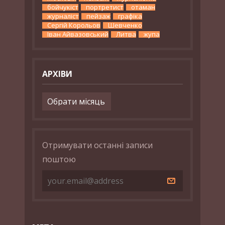
бойчукіст
портретист
отаман
журналіст
пейзаж
графіка
Сергій Корольов
Шевченко
Іван Айвазовський
Литва
жупа
АРХІВИ
Архіви
Отримувати останні записи
поштою