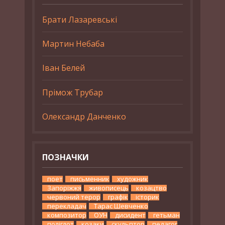
Брати Лазаревські
Мартин Небаба
Іван Белей
Прімож Трубар
Олександр Данченко
ПОЗНАЧКИ
поет
письменник
художник
Запоріжжя
живописець
козацтво
червоний терор
графік
історик
перекладач
Тарас Шевченко
композитор
ОУН
дисидент
гетьман
поліглот
козаки
скульптор
педагог