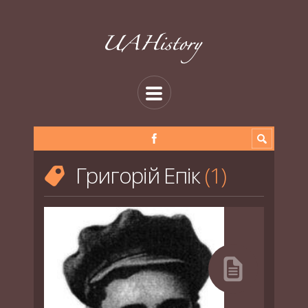
Григорій Епік
1