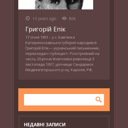
13 years ago
806
Григорій Епік
17 січня 1901 – у с. Кам'янка
Катеринославської губернії народився
Григорій Епік— український письменник,
перекладач і публіцист. Розстріляний на
честь 20-річчя Жовтневої революції 3
листопада 1937, урочище Сандармох
Медвеж’єгорського р-ну, Карелія, РФ.
НЕДАВНІ ЗАПИСИ