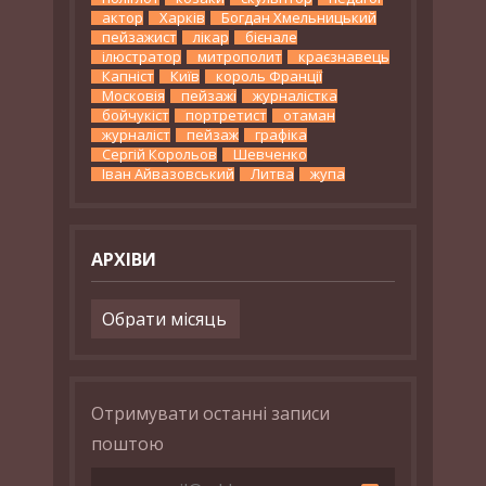
актор
Харків
Богдан Хмельницький
пейзажист
лікар
бієнале
ілюстратор
митрополит
краєзнавець
Капніст
Київ
король Франції
Московія
пейзажі
журналістка
бойчукіст
портретист
отаман
журналіст
пейзаж
графіка
Сергій Корольов
Шевченко
Іван Айвазовський
Литва
жупа
АРХІВИ
Архіви
Отримувати останні записи
поштою