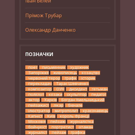
Іван Белей
Прімож Трубар
Олександр Данченко
ПОЗНАЧКИ
поет
письменник
художник
Запоріжжя
живописець
козацтво
червоний терор
графік
історик
перекладач
Тарас Шевченко
композитор
ОУН
дисидент
гетьман
поліглот
козаки
скульптор
педагог
актор
Харків
Богдан Хмельницький
пейзажист
лікар
бієнале
ілюстратор
митрополит
краєзнавець
Капніст
Київ
король Франції
Московія
пейзажі
журналістка
бойчукіст
портретист
отаман
журналіст
пейзаж
графіка