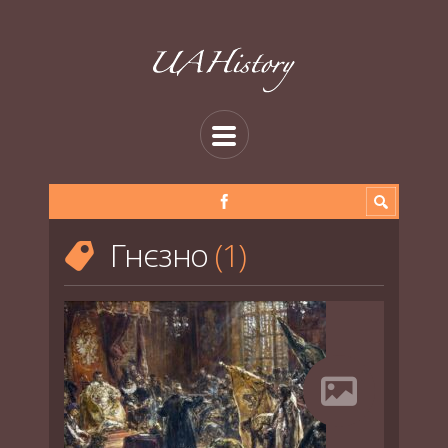
Гнєзно
1