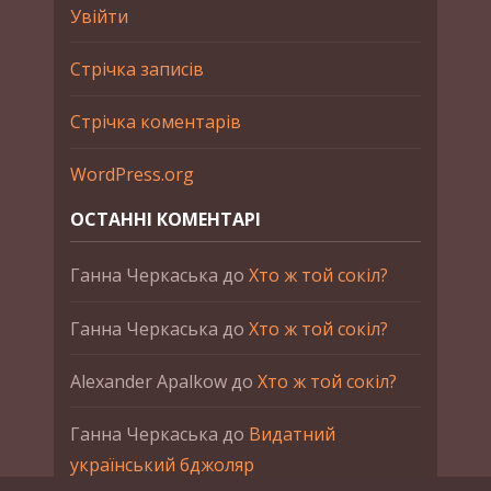
Увійти
Стрічка записів
Стрічка коментарів
WordPress.org
ОСТАННІ КОМЕНТАРІ
Ганна Черкаська
до
Хто ж той сокіл?
Ганна Черкаська
до
Хто ж той сокіл?
Alexander Apalkow
до
Хто ж той сокіл?
Ганна Черкаська
до
Видатний
український бджоляр