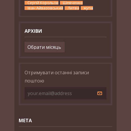
Сергій Корольов
Шевченко
Іван Айвазовський
Литва
жупа
АРХІВИ
Архіви
Отримувати останні записи
поштою
МЕТА