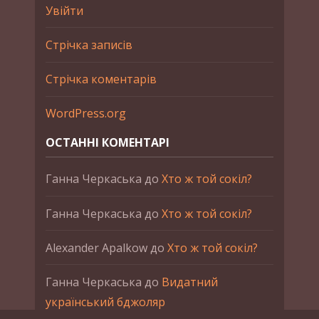
Увійти
Стрічка записів
Стрічка коментарів
WordPress.org
ОСТАННІ КОМЕНТАРІ
Ганна Черкаська
до
Хто ж той сокіл?
Ганна Черкаська
до
Хто ж той сокіл?
Alexander Apalkow
до
Хто ж той сокіл?
Ганна Черкаська
до
Видатний
український бджоляр