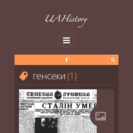
генсеки
1