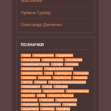
Іван Белей
Прімож Трубар
Олександр Данченко
ПОЗНАЧКИ
поет
письменник
художник
Запоріжжя
живописець
козацтво
червоний терор
графік
історик
перекладач
Тарас Шевченко
композитор
ОУН
дисидент
гетьман
поліглот
козаки
скульптор
педагог
актор
Харків
Богдан Хмельницький
пейзажист
лікар
бієнале
ілюстратор
митрополит
краєзнавець
Капніст
Київ
король Франції
Московія
пейзажі
журналістка
бойчукіст
портретист
отаман
журналіст
пейзаж
графіка