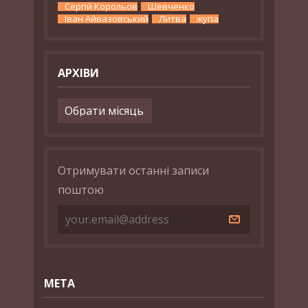
Сергій Корольов
Шевченко
Іван Айвазовський
Литва
жупа
АРХІВИ
Архіви
Отримувати останні записи
поштою
МЕТА