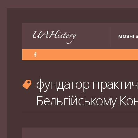
МОВНІ 
фундатор практич
Бельгійському Ко