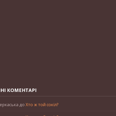
НІ КОМЕНТАРІ
еркаська
до
Хто ж той сокіл?