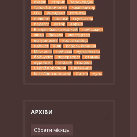
графік
історик
перекладач
Тарас Шевченко
композитор
ОУН
дисидент
гетьман
поліглот
козаки
скульптор
педагог
актор
Харків
Богдан Хмельницький
пейзажист
лікар
бієнале
ілюстратор
митрополит
краєзнавець
Капніст
Київ
король Франції
Московія
пейзажі
журналістка
бойчукіст
портретист
отаман
журналіст
пейзаж
графіка
Сергій Корольов
Шевченко
Іван Айвазовський
Литва
жупа
АРХІВИ
Архіви