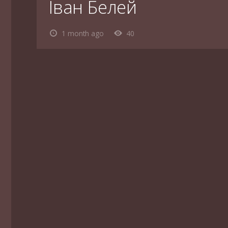
Іван Белей
1 month ago
40