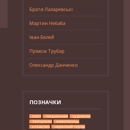
Брати Лазаревські
Мартин Небаба
Іван Белей
Прімож Трубар
Олександр Данченко
ПОЗНАЧКИ
поет
письменник
художник
Запоріжжя
живописець
козацтво
червоний терор