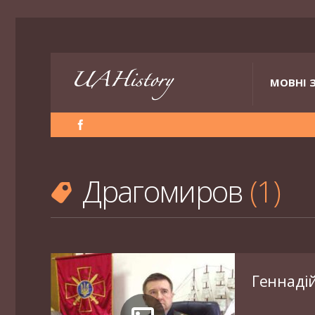
МОВНІ 
Драгомиров
1
Геннаді