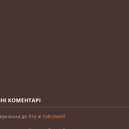
НІ КОМЕНТАРІ
еркаська
до
Хто ж той сокіл?