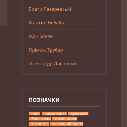
Брати Лазаревські
Мартин Небаба
Іван Белей
Прімож Трубар
Олександр Данченко
ПОЗНАЧКИ
поет
письменник
художник
Запоріжжя
живописець
козацтво
червоний терор