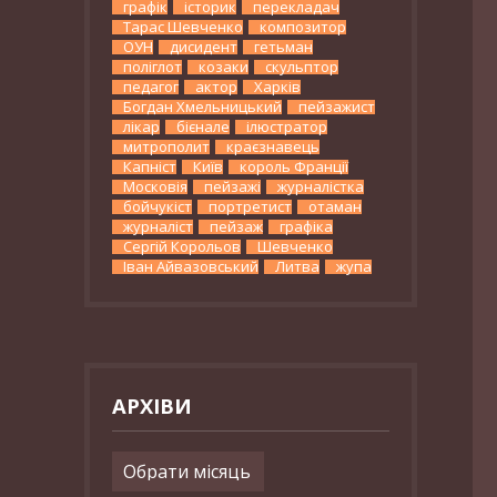
графік
історик
перекладач
Тарас Шевченко
композитор
ОУН
дисидент
гетьман
поліглот
козаки
скульптор
педагог
актор
Харків
Богдан Хмельницький
пейзажист
лікар
бієнале
ілюстратор
митрополит
краєзнавець
Капніст
Київ
король Франції
Московія
пейзажі
журналістка
бойчукіст
портретист
отаман
журналіст
пейзаж
графіка
Сергій Корольов
Шевченко
Іван Айвазовський
Литва
жупа
АРХІВИ
Архіви