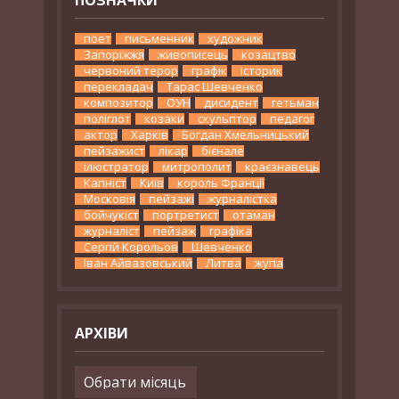
поет
письменник
художник
Запоріжжя
живописець
козацтво
червоний терор
графік
історик
перекладач
Тарас Шевченко
композитор
ОУН
дисидент
гетьман
поліглот
козаки
скульптор
педагог
актор
Харків
Богдан Хмельницький
пейзажист
лікар
бієнале
ілюстратор
митрополит
краєзнавець
Капніст
Київ
король Франції
Московія
пейзажі
журналістка
бойчукіст
портретист
отаман
журналіст
пейзаж
графіка
Сергій Корольов
Шевченко
Іван Айвазовський
Литва
жупа
АРХІВИ
Архіви