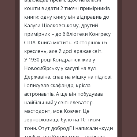
кошти видати 2 тисячі примірників
книги: одну книгу він відправив до
Калуги Ціолковському, другий
примірник – до бібліотеки Конгресу
США. Книга містить 70 сторінок і 6
креслень, але й досі вражає світ.
У 1930 році Кондратюк жив у
Новосибірську у халупі на вул.
Державіна, спав на мішку на підлозі,
і описував скафандр, крісла
астронавтів. А ще він побудував
найбільший у світі елеватор-
мастодонт, мов Ковчег. Це
зерносховище було на 10 тисяч
тонн. Отут добродії і написали «куди
треба», що Кондратюк – шкідник,