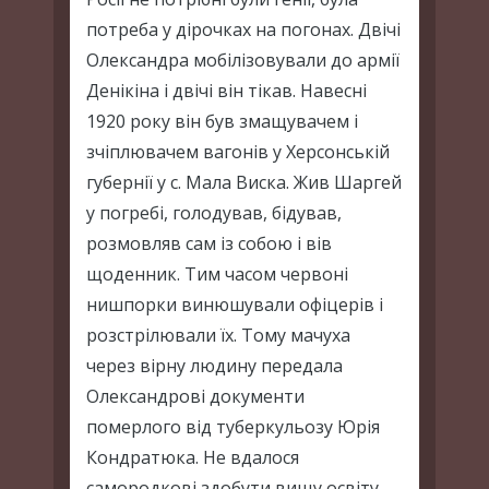
потреба у дірочках на погонах. Двічі
Олександра мобілізовували до армії
Денікіна і двічі він тікав. Навесні
1920 року він був змащувачем і
зчіплювачем вагонів у Херсонській
губернії у с. Мала Виска. Жив Шаргей
у погребі, голодував, бідував,
розмовляв сам із собою і вів
щоденник. Тим часом червоні
нишпорки винюшували офіцерів і
розстрілювали їх. Тому мачуха
через вірну людину передала
Олександрові документи
померлого від туберкульозу Юрія
Кондратюка. Не вдалося
самородкові здобути вищу освіту,