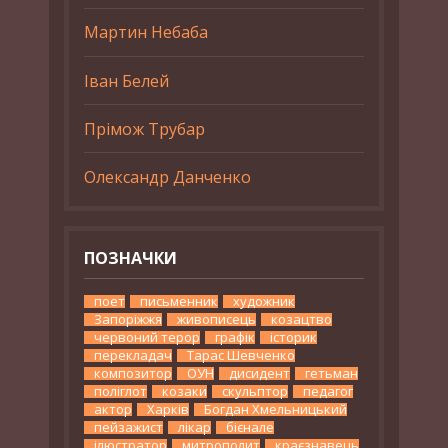
Мартин Небаба
Іван Белей
Прімож Трубар
Олександр Данченко
ПОЗНАЧКИ
поет
письменник
художник
Запоріжжя
живописець
козацтво
червоний терор
графік
історик
перекладач
Тарас Шевченко
композитор
ОУН
дисидент
гетьман
поліглот
козаки
скульптор
педагог
актор
Харків
Богдан Хмельницький
пейзажист
лікар
бієнале
ілюстратор
митрополит
краєзнавець