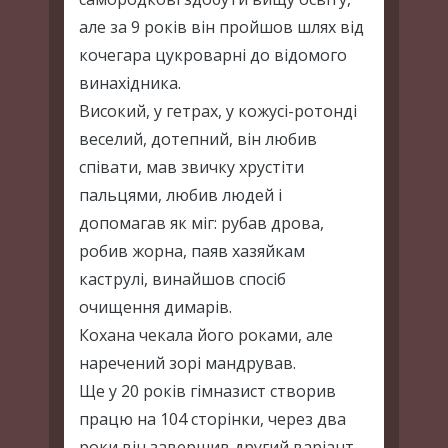
але за 9 років він пройшов шлях від
кочегара цукроварні до відомого
винахідника.
Високий, у гетрах, у кожусі-ротонді
веселий, дотепний, він любив
співати, мав звичку хрустіти
пальцями, любив людей і
допомагав як міг: рубав дрова,
робив жорна, паяв хазяйкам
каструлі, винайшов спосіб
очищення димарів.
Кохана чекала його роками, але
наречений зорі мандрував.
Ще у 20 років гімназист створив
працю на 104 сторінки, через два
роки він завершив другий варіант