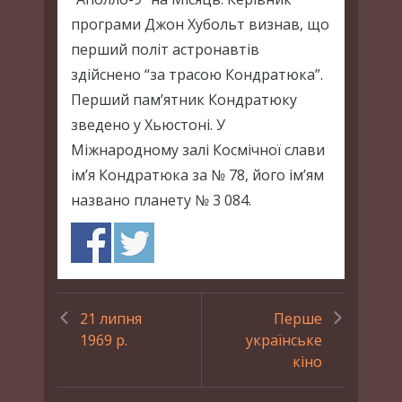
програми Джон Хубольт визнав, що
перший політ астронавтів
здійснено “за трасою Кондратюка”.
Перший пам’ятник Кондратюку
зведено у Хьюстоні. У
Міжнародному залі Космічної слави
ім’я Кондратюка за № 78, його ім’ям
названо планету № 3 084.
21 липня
Перше
1969 р.
українське
кіно