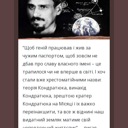
“Щоб геній працював і жив за
чужим паспортом, щоб зовсім не
дбав про славу власного імені – це
трапилося чи не вперше в світі. І хоч
стали вже хрестоматійними назви:
теорія Кондратюка, винахід
Кондратюка, зрештою кратер
Кондратюка на Місяці і їх важко
переінакшити, та все ж віднині наш
видатний земляк матиме свій
неповторний життєпис”, – писав