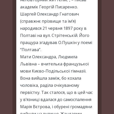
академік Георгій Писаренко.
Шаргей Олександр Гнатович
(справжнє прізвище та ім’я)
народився 21 червня 1897 року в
Полтаві на вул. Стрітенській. Його
пращура згадував О.Пушкін у поемі
“Полтава”.
Мати Олександра, Людмила
Львівна – вчителька французької
мови Києво-Подільської гімназії.
Вона вийшла заміж, бо кохала
чоловіка, раділа очікуваному
первістку. Так сталося, що в цей час
у в’язниці вдалася до самоспалення
Марія Вєтрова, і обурені громадяни
вийшли на вулицю. Жандарми