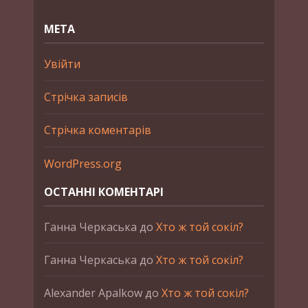
МЕТА
Увійти
Стрічка записів
Стрічка коментарів
WordPress.org
ОСТАННІ КОМЕНТАРІ
Ганна Черкаська
до
Хто ж той сокіл?
Ганна Черкаська
до
Хто ж той сокіл?
Alexander Apalkow
до
Хто ж той сокіл?