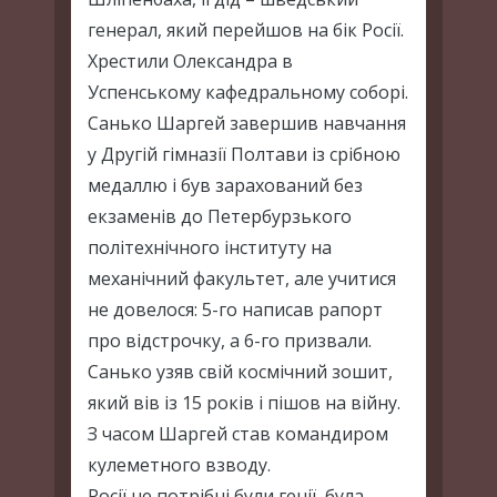
генерал, який перейшов на бік Росії.
Хрестили Олександра в
Успенському кафедральному соборі.
Санько Шаргей завершив навчання
у Другій гімназії Полтави із срібною
медаллю і був зарахований без
екзаменів до Петербурзького
політехнічного інституту на
механічний факультет, але учитися
не довелося: 5-го написав рапорт
про відстрочку, а 6-го призвали.
Санько узяв свій космічний зошит,
який вів із 15 років і пішов на війну.
З часом Шаргей став командиром
кулеметного взводу.
Росії не потрібні були генії, була