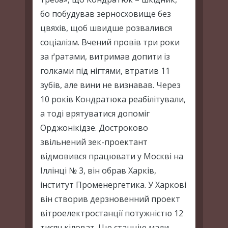
бо побудував зерносховище без
цвяхів, щоб швидше розвалився
соціалізм. Вчений провів три роки
за ґратами, витримав допити із
голками під нігтями, втратив 11
зубів, але вини не визнавав. Через
10 років Кондратюка реабілітували,
а тоді врятуватися допоміг
Орджонікідзе. Достроково
звільнений зек-проектант
відмовився працювати у Москві на
Іллінці № 3, він обрав Харків,
інститут Променергетика. У Харкові
він створив дерзновенний проект
вітроелектростанції потужністю 12
тисяч кіловат. Цю станцію мали