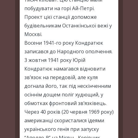
побудувати на горі Ай-Петрі.
Проект цієї станції допоможе
будівельникам Останкінської вежі у
Москві.
Восени 1941-го року Кондратюк
записався до Народного ополчення.
3 жовтня 1941 року Юрій
Кондратюк намагався відновити
зв’язок на передовій, але куля
догнала його, так під нескінченним
осіннім дощем поліг худющий, у
обмотках фронтовий зв’язківець.
Через 40 років (20 червня 1969 року)
американці скористалися ідеями
українського генія при запуску
“Аполло-9” на Місяць. Керівник