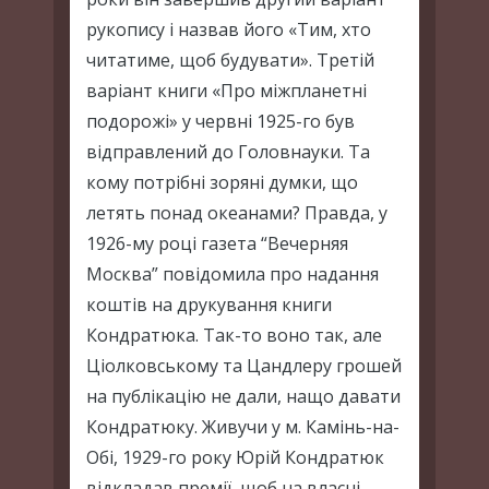
рукопису і назвав його «Тим, хто
читатиме, щоб будувати». Третій
варіант книги «Про міжпланетні
подорожі» у червні 1925-го був
відправлений до Головнауки. Та
кому потрібні зоряні думки, що
летять понад океанами? Правда, у
1926-му році газета “Вечерняя
Москва” повідомила про надання
коштів на друкування книги
Кондратюка. Так-то воно так, але
Ціолковському та Цандлеру грошей
на публікацію не дали, нащо давати
Кондратюку. Живучи у м. Камінь-на-
Обі, 1929-го року Юрій Кондратюк
відкладав премії, щоб на власні