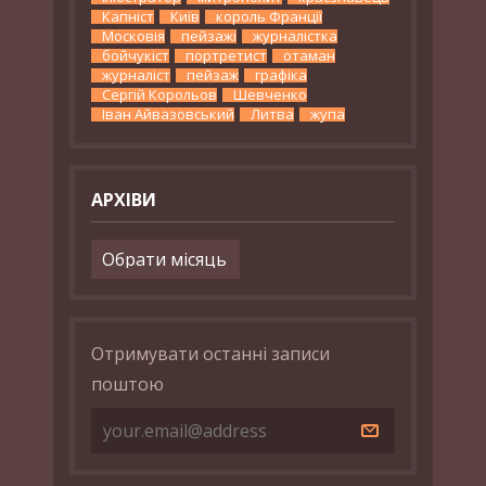
Капніст
Київ
король Франції
Московія
пейзажі
журналістка
бойчукіст
портретист
отаман
журналіст
пейзаж
графіка
Сергій Корольов
Шевченко
Іван Айвазовський
Литва
жупа
АРХІВИ
Архіви
Отримувати останні записи
поштою