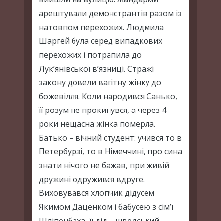
арештували демонстрантів разом із
натовпом перехожих. Людмила
Шаргей була серед випадкових
перехожих і потрапила до
Лук’янівської в’язниці. Стражі
закону довели вагітну жінку до
божевілля. Коли народився Санько,
її розум не прокинувся, а через 4
роки нещасна жінка померла.
Батько – вічний студент: учився то в
Петербурзі, то в Німеччині, про сина
знати нічого не бажав, при живій
дружині одружився вдруге.
Виховувався хлопчик дідусем
Якимом Даценком і бабусею з сім’ї
Шліпенбаха, її дід – шведський