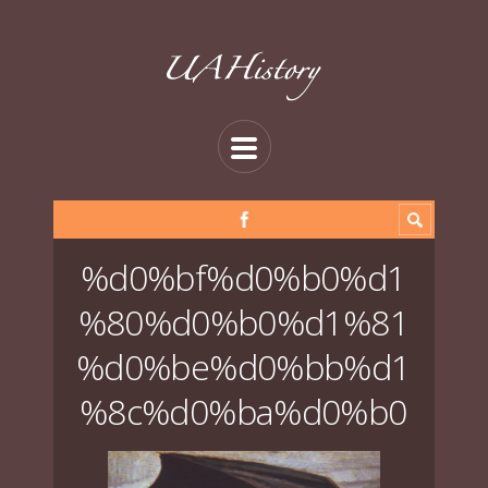
%d0%bf%d0%b0%d1
%80%d0%b0%d1%81
%d0%be%d0%bb%d1
%8c%d0%ba%d0%b0