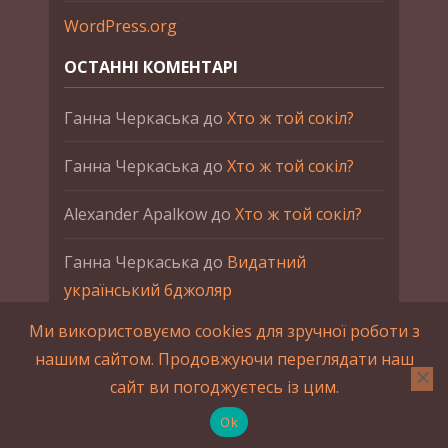
WordPress.org
ОСТАННІ КОМЕНТАРІ
Ганна Черкаська
до
Хто ж той сокіл?
Ганна Черкаська
до
Хто ж той сокіл?
Alexander Apalkow
до
Хто ж той сокіл?
Ганна Черкаська
до
Видатний
український бджоляр
Ми використовуємо cookies для зручної роботи з
Ганна Черкаська
до
Петро Франко
нашим сайтом. Продовжуючи переглядати наш
сайт ви погоджуєтесь із цим.
2015-2023 © UAHistory Всі права застережено.
При використанні матеріалів сайта обов'язкове
Ok
зворотнє посилання.