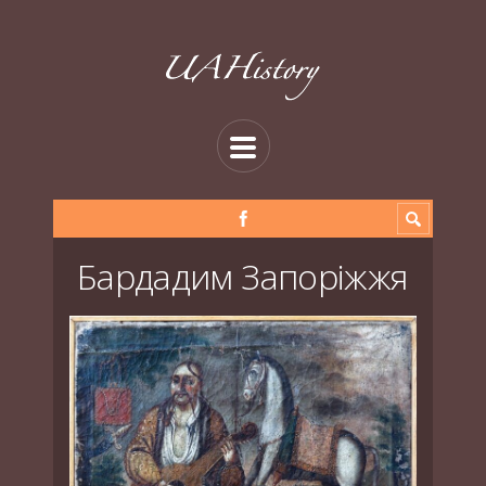
Бардадим Запоріжжя