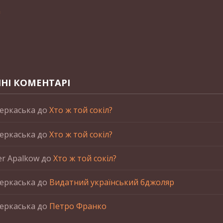
n
НІ КОМЕНТАРІ
еркаська
до
Хто ж той сокіл?
еркаська
до
Хто ж той сокіл?
er Apalkow
до
Хто ж той сокіл?
еркаська
до
Видатний український бджоляр
еркаська
до
Петро Франко