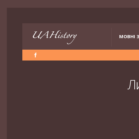
МОВНІ 
Л